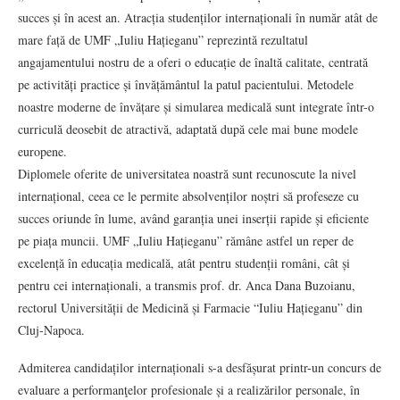
succes și în acest an. Atracția studenților internaționali în număr atât de
mare față de UMF „Iuliu Hațieganu” reprezintă rezultatul
angajamentului nostru de a oferi o educație de înaltă calitate, centrată
pe activități practice și învățământul la patul pacientului. Metodele
noastre moderne de învățare și simularea medicală sunt integrate într-o
curriculă deosebit de atractivă, adaptată după cele mai bune modele
europene.
Diplomele oferite de universitatea noastră sunt recunoscute la nivel
internațional, ceea ce le permite absolvenților noștri să profeseze cu
succes oriunde în lume, având garanția unei inserții rapide și eficiente
pe piața muncii. UMF „Iuliu Hațieganu” rămâne astfel un reper de
excelență în educația medicală, atât pentru studenții români, cât și
pentru cei internaționali, a transmis prof. dr. Anca Dana Buzoianu,
rectorul Universității de Medicină și Farmacie “Iuliu Hațieganu” din
Cluj-Napoca.
Admiterea candidaților internaționali s-a desfășurat printr-un concurs de
evaluare a performanţelor profesionale și a realizărilor personale, în