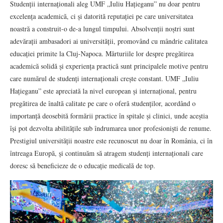
Studenții internaționali aleg UMF „Iuliu Hațieganu” nu doar pentru
excelența academică, ci și datorită reputației pe care universitatea
noastră a construit-o de-a lungul timpului. Absolvenții noștri sunt
adevărații ambasadori ai universității, promovând cu mândrie calitatea
educației primite la Cluj-Napoca. Mărturiile lor despre pregătirea
academică solidă și experiența practică sunt principalele motive pentru
care numărul de studenți internaționali crește constant. UMF „Iuliu
Hațieganu” este apreciată la nivel european și internațional, pentru
pregătirea de înaltă calitate pe care o oferă studenților, acordând o
importanță deosebită formării practice în spitale și clinici, unde aceștia
își pot dezvolta abilitățile sub îndrumarea unor profesioniști de renume.
Prestigiul universității noastre este recunoscut nu doar în România, ci în
întreaga Europă, și continuăm să atragem studenți internaționali care
doresc să beneficieze de o educație medicală de top.