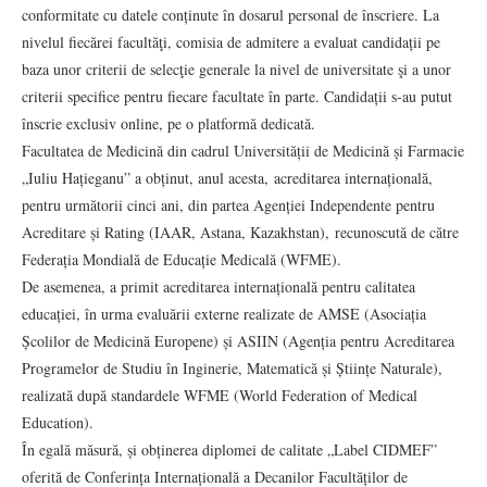
conformitate cu datele conținute în dosarul personal de înscriere. La
nivelul fiecărei facultăţi, comisia de admitere a evaluat candidații pe
baza unor criterii de selecţie generale la nivel de universitate şi a unor
criterii specifice pentru fiecare facultate în parte. Candidații s-au putut
înscrie exclusiv online, pe o platformă dedicată.
Facultatea de Medicină din cadrul Universității de Medicină și Farmacie
„Iuliu Hațieganu” a obținut, anul acesta, acreditarea internațională,
pentru următorii cinci ani, din partea Agenției Independente pentru
Acreditare și Rating (IAAR, Astana, Kazakhstan), recunoscută de către
Federația Mondială de Educație Medicală (WFME).
De asemenea, a primit acreditarea internațională pentru calitatea
educației, în urma evaluării externe realizate de AMSE (Asociația
Școlilor de Medicină Europene) și ASIIN (Agenția pentru Acreditarea
Programelor de Studiu în Inginerie, Matematică și Științe Naturale),
realizată după standardele WFME (World Federation of Medical
Education).
În egală măsură, și obținerea diplomei de calitate „Label CIDMEF”
oferită de Conferința Internațională a Decanilor Facultăților de