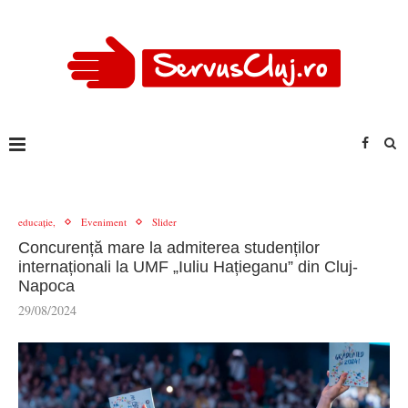
educație,
Eveniment
Slider
Concurență mare la admiterea studenților
internaționali la UMF „Iuliu Hațieganu” din Cluj-
Napoca
29/08/2024