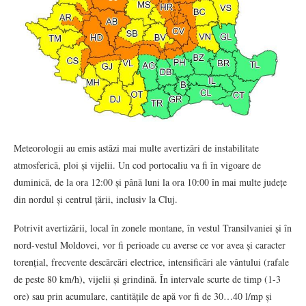
Meteorologii au emis astăzi mai multe avertizări de instabilitate
atmosferică, ploi și vijelii. Un cod portocaliu va fi în vigoare de
duminică, de la ora 12:00 și până luni la ora 10:00 în mai multe județe
din nordul și centrul țării, inclusiv la Cluj.
Potrivit avertizării, local în zonele montane, în vestul Transilvaniei și în
nord-vestul Moldovei, vor fi perioade cu averse ce vor avea și caracter
torențial, frecvente descărcări electrice, intensificări ale vântului (rafale
de peste 80 km/h), vijelii și grindină. În intervale scurte de timp (1-3
ore) sau prin acumulare, cantitățile de apă vor fi de 30…40 l/mp și