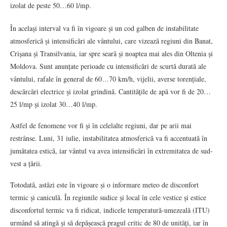
izolat de peste 50…60 l/mp.
În același interval va fi în vigoare și un cod galben de instabilitate
atmosferică și intensificări ale vântului, care vizează regiuni din Banat,
Crișana și Transilvania, iar spre seară și noaptea mai ales din Oltenia și
Moldova. Sunt anunțate perioade cu intensificări de scurtă durată ale
vântului, rafale în general de 60…70 km/h, vijelii, averse torențiale,
descărcări electrice și izolat grindină. Cantitățile de apă vor fi de 20…
25 l/mp și izolat 30…40 l/mp.
Astfel de fenomene vor fi și în celelalte regiuni, dar pe arii mai
restrânse. Luni, 31 iulie, instabilitatea atmosferică va fi accentuată în
jumătatea estică, iar vântul va avea intensificări în extremitatea de sud-
vest a țării.
Totodată, astăzi este în vigoare și o informare meteo de disconfort
termic și caniculă. În regiunile sudice și local în cele vestice și estice
disconfortul termic va fi ridicat, indicele temperatură-umezeală (ITU)
urmând să atingă și să depășească pragul critic de 80 de unități, iar în