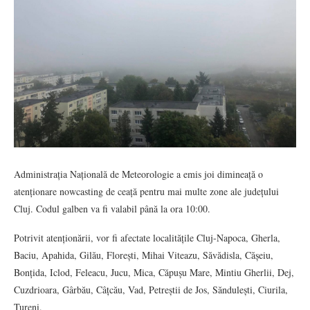
Administrația Națională de Meteorologie a emis joi dimineață o
atenționare nowcasting de ceață pentru mai multe zone ale județului
Cluj. Codul galben va fi valabil până la ora 10:00.
Potrivit atenționării, vor fi afectate localitățile Cluj-Napoca, Gherla,
Baciu, Apahida, Gilău, Florești, Mihai Viteazu, Săvădisla, Cășeiu,
Bonțida, Iclod, Feleacu, Jucu, Mica, Căpușu Mare, Mintiu Gherlii, Dej,
Cuzdrioara, Gârbău, Câțcău, Vad, Petreștii de Jos, Săndulești, Ciurila,
Tureni.