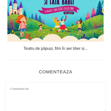
Teatru de păpuși, film în aer liber și...
C
COMENTEAZA