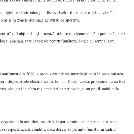
 țigărilor electronice și a dispozitivelor tip vape vor fi interzise în
oraș și în zonele destinate activităților sportive.
pentru” și 3 abțineri – și urmează să intre în vigoare după o perioadă de 90
ifica și amenaja spații speciale pentru fumători, dotate cu semnalizare
ii antifumat din 2016, a propus extinderea interdicțiilor și în proximitatea
pentru dispozitivele electronice de fumat. Totuși, aceste propuneri nu au fost
ei, ele intră în sfera reglementărilor naționale, și nu pot fi stabilite la
 organizate în aer liber, autoritățile pot permite amenajarea unor zone
 să respecte aceste condiții, dacă doresc să permită fumatul în cadrul