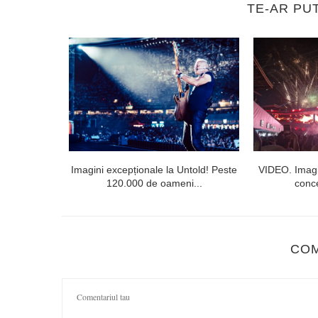
TE-AR PU
l doilea la
Imagini excepționale la Untold! Peste
VIDEO. Imagi
120.000 de oameni...
conce
CO