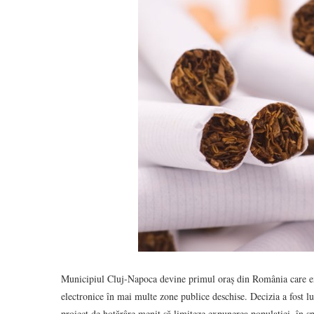
Municipiul Cluj-Napoca devine primul oraș din România care extin
electronice în mai multe zone publice deschise. Decizia a fost l
proiect de hotărâre menit să limiteze expunerea populației, în sp