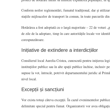
Conform noilor reglementări, fumatul tradițional, dar și utilizarea
stațiile mijloacelor de transport în comun, în toate parcurile din 
Hotărârea a fost adoptată cu o largă majoritate – 22 de voturi „
de zile de la adoptare, timp în care autoritățile locale vor ident
corespunzătoare.
Inițiative de extindere a interdicțiilor
Consilierul local Aurelia Cristea, cunoscută pentru inițierea leg
instituțiilor publice sau în alte spații publice închise, inclusiv 
supuse la vot, întrucât, potrivit departamentului juridic al Primări
nivel local.
Excepții și sancțiuni
Vor exista totuși câteva excepții. În cazul evenimentelor publice
delimitate special pentru fumat. Organizatorii vor avea obligația