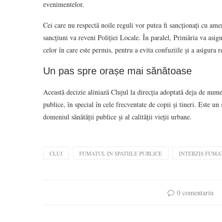
evenimentelor.
Cei care nu respectă noile reguli vor putea fi sancționați cu amen
sancțiuni va reveni Poliției Locale. În paralel, Primăria va asigu
celor în care este permis, pentru a evita confuziile și a asigura r
Un pas spre orașe mai sănătoase
Această decizie aliniază Clujul la direcția adoptată deja de num
publice, în special în cele frecventate de copii și tineri. Este 
domeniul sănătății publice și al calității vieții urbane.
CLUJ
FUMATUL IN SPATIILE PUBLICE
INTERZIS FUMA
0 comentariu