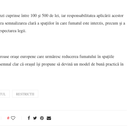
zi cuprinse între 100 și 500 de lei, iar responsabilitatea aplicării acestor
ra semnalizarea clară a spațiilor în care fumatul este interzis, precum și a
espectarea legii.
eroase orașe europene care urmăresc reducerea fumatului în spațiile
un semnal clar că orașul își propune să devină un model de bună practică în
TUL
RESTRICTII
0