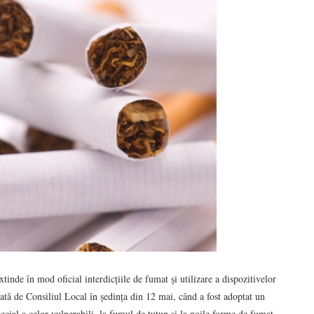
de în mod oficial interdicțiile de fumat și utilizare a dispozitivelor
uată de Consiliul Local în ședința din 12 mai, când a fost adoptat un
ecial a celor vulnerabili, la fumul de tutun și la noile forme de fumat.