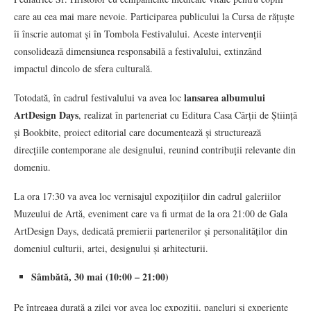
care au cea mai mare nevoie. Participarea publicului la Cursa de rățuște
îi înscrie automat și în Tombola Festivalului. Aceste intervenții
consolidează dimensiunea responsabilă a festivalului, extinzând
impactul dincolo de sfera culturală.
lansarea albumului
Totodată, în cadrul festivalului va avea loc
ArtDesign Days
, realizat în parteneriat cu Editura Casa Cărții de Știință
și Bookbite, proiect editorial care documentează și structurează
direcțiile contemporane ale designului, reunind contribuții relevante din
domeniu.
La ora 17:30 va avea loc vernisajul expozițiilor din cadrul galeriilor
Muzeului de Artă, eveniment care va fi urmat de la ora 21:00 de Gala
ArtDesign Days, dedicată premierii partenerilor și personalităților din
domeniul culturii, artei, designului și arhitecturii.
Sâmbătă, 30 mai (10:00 – 21:00)
Pe întreaga durată a zilei vor avea loc expoziții, paneluri și experiențe