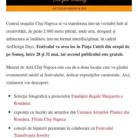
Centrul orașului Cluj-Napoca se va transforma într-un veritabil hub al
creativității, de peste 2.000 metri pătrați, unde arta, designul și
arhitectura se întâlnesc într-un format interdisciplinar, în cadrul
Festivalul va avea loc în Piața Unirii din orașul de
ArtDesign Days.
pe Someș, între 28 și 31 mai, iar accesul publicului este gratuit.
Muzeul de Artă Cluj-Napoca este cea de-a doua locație care va găzdui
evenimentul satelit al festivalului, dedicat expozițiilor curatoriale. Aici,
vizitatorii vor descoperi:
Selecție fotografică a proiectelor
Fundației Regale Margareta a
României
expoziții cu lucrări ale artiștilor din
Uniunea Artiștilor Plastici din
România, Filiala Cluj-Napoca
colecții de bijuterii prezentate în colaborare cu
Festivalul
Transilvania Jewelry