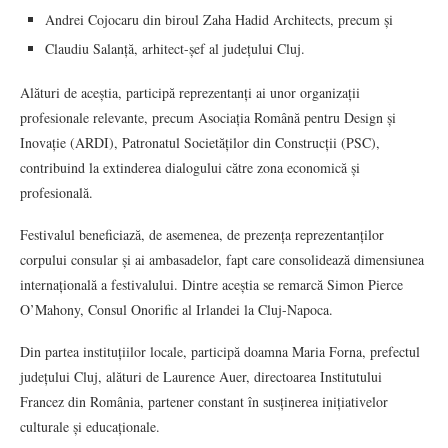
Andrei Cojocaru din biroul Zaha Hadid Architects, precum și
Claudiu Salanță, arhitect-șef al județului Cluj.
Alături de aceștia, participă reprezentanți ai unor organizații
profesionale relevante, precum Asociația Română pentru Design și
Inovație (ARDI), Patronatul Societăților din Construcții (PSC),
contribuind la extinderea dialogului către zona economică și
profesională.
Festivalul beneficiază, de asemenea, de prezența reprezentanților
corpului consular și ai ambasadelor, fapt care consolidează dimensiunea
internațională a festivalului. Dintre aceștia se remarcă Simon Pierce
O’Mahony, Consul Onorific al Irlandei la Cluj-Napoca.
Din partea instituțiilor locale, participă doamna Maria Forna, prefectul
județului Cluj, alături de Laurence Auer, directoarea Institutului
Francez din România, partener constant în susținerea inițiativelor
culturale și educaționale.