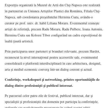
Expoziția organizată la Muzeul de Artă din Cluj-Napoca este realizată
în parteneriat cu Uniunea Artiștilor Plastici din România, Filiala Cluj-
Napoca, sub coordonarea președintelui Hermina Csata, avându-o
curator pe prof. univ. dr. habil Liliana Moraru. Evenimentul reunește
artiști de referință, precum Radu Moraru, Radu Pulbere, Ioana Antoniu,
Hermina Csata sau Kolozsi Tibor configurând un cadru expozițional de
înaltă ținută artistică.
Prin participarea unor parteneri și branduri relevante, precum Hardot,
recunoscut la nivel internațional pentru accesoriile sale, evenimentul
consolidează o platformă interdisciplinară în care arhitectura, designul,
arta și mediul economic converg într-un dialog coerent și actual.
Conferințe, workshopuri și networking, printre oportunitățile de
dialog dintre profesioniști și publicul interesat.
Pe parcursul celor patru zile de festival, publicul interesat, dar și
specialiștii și profesioniștii din domeniu pot participa la conferințele,
atelierele sau workshopurile programate în cadrul acestei ediții.