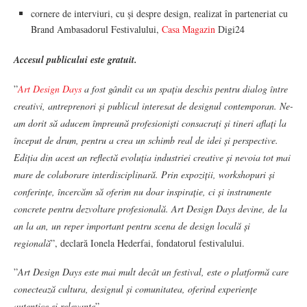
cornere de interviuri, cu și despre design, realizat în parteneriat cu
Brand Ambasadorul Festivalului,
Casa Magazin
Digi24
Accesul publicului este gratuit.
”
Art Design Days
a fost gândit ca un spațiu deschis pentru dialog între
creativi, antreprenori și publicul interesat de designul contemporan. Ne-
am dorit să aducem împreună profesioniști consacrați și tineri aflați la
început de drum, pentru a crea un schimb real de idei și perspective.
Ediția din acest an reflectă evoluția industriei creative și nevoia tot mai
mare de colaborare interdisciplinară. Prin expoziții, workshopuri și
conferințe, încercăm să oferim nu doar inspirație, ci și instrumente
concrete pentru dezvoltare profesională. Art Design Days devine, de la
an la an, un reper important pentru scena de design locală și
regională
”, declară Ionela Hederfai, fondatorul festivalului.
”
Art Design Days este mai mult decât un festival, este o platformă care
conectează cultura, designul și comunitatea, oferind experiențe
autentice și relevante
”.