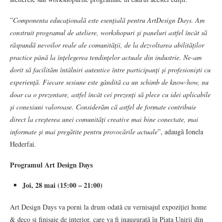
”
Componenta educațională este esențială pentru ArtDesign Days. Am
construit programul de ateliere, workshopuri și paneluri astfel încât să
răspundă nevoilor reale ale comunității, de la dezvoltarea abilităților
practice până la înțelegerea tendințelor actuale din industrie. Ne-am
dorit să facilităm întâlniri autentice între participanți și profesioniști cu
experiență. Fiecare sesiune este gândită ca un schimb de know-how, nu
doar ca o prezentare, astfel încât cei prezenți să plece cu idei aplicabile
și conexiuni valoroase. Considerăm că astfel de formate contribuie
direct la creșterea unei comunități creative mai bine conectate, mai
informate și mai pregătite pentru provocările actuale
”, adaugă Ionela
Hederfai.
Programul Art Design Days
Joi, 28 mai (15:00 – 21:00)
Art Design Days va porni la drum odată cu vernisajul expoziției home
& deco și finisaje de interior, care va fi inaugurată în Piața Unirii din