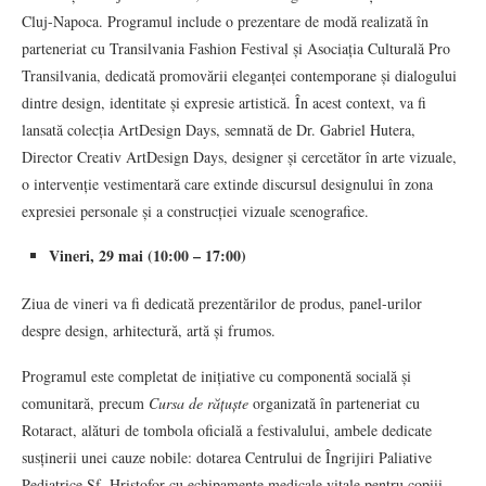
Cluj-Napoca. Programul include o prezentare de modă realizată în
parteneriat cu Transilvania Fashion Festival și Asociația Culturală Pro
Transilvania, dedicată promovării eleganței contemporane și dialogului
dintre design, identitate și expresie artistică. În acest context, va fi
lansată colecția ArtDesign Days, semnată de Dr. Gabriel Hutera,
Director Creativ ArtDesign Days, designer și cercetător în arte vizuale,
o intervenție vestimentară care extinde discursul designului în zona
expresiei personale și a construcției vizuale scenografice.
Vineri, 29 mai (10:00 – 17:00)
Ziua de vineri va fi dedicată prezentărilor de produs, panel-urilor
despre design, arhitectură, artă și frumos.
Programul este completat de inițiative cu componentă socială și
comunitară, precum
Cursa de rățuște
organizată în parteneriat cu
Rotaract, alături de tombola oficială a festivalului, ambele dedicate
susținerii unei cauze nobile: dotarea Centrului de Îngrijiri Paliative
Pediatrice Sf. Hristofor cu echipamente medicale vitale pentru copiii