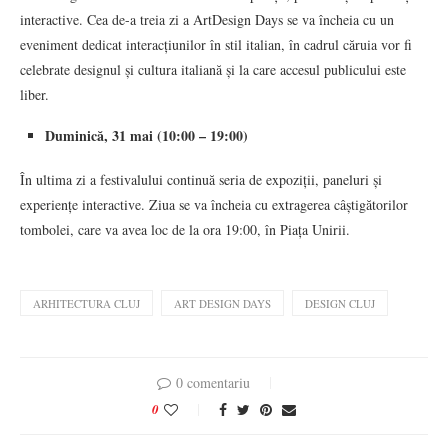
interactive. Cea de-a treia zi a ArtDesign Days se va încheia cu un
eveniment dedicat interacțiunilor în stil italian, în cadrul căruia vor fi
celebrate designul și cultura italiană și la care accesul publicului este
liber.
Duminică, 31 mai (10:00 – 19:00)
În ultima zi a festivalului continuă seria de expoziții, paneluri și
experiențe interactive. Ziua se va încheia cu extragerea câștigătorilor
tombolei, care va avea loc de la ora 19:00, în Piața Unirii.
ARHITECTURA CLUJ
ART DESIGN DAYS
DESIGN CLUJ
0 comentariu
0