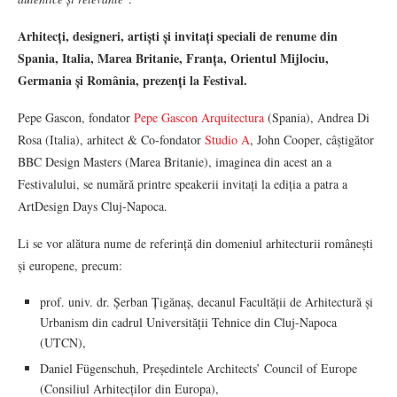
Arhitecți, designeri, artiști și invitați speciali de renume din
Spania, Italia, Marea Britanie, Franța, Orientul Mijlociu,
Germania și România, prezenți la Festival.
Pepe Gascon, fondator
Pepe Gascon Arquitectura
(Spania), Andrea Di
Rosa (Italia), arhitect & Co-fondator
Studio A
, John Cooper, câștigător
BBC Design Masters (Marea Britanie), imaginea din acest an a
Festivalului, se numără printre speakerii invitați la ediția a patra a
ArtDesign Days Cluj-Napoca.
Li se vor alătura nume de referință din domeniul arhitecturii românești
și europene, precum:
prof. univ. dr. Șerban Țigănaș, decanul Facultății de Arhitectură și
Urbanism din cadrul Universității Tehnice din Cluj-Napoca
(UTCN),
Daniel Fügenschuh, Președintele Architects’ Council of Europe
(Consiliul Arhitecților din Europa),