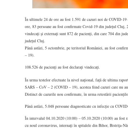
În ultimele 24 de ore au fost 1.591 de cazuri noi de COVID-19 di
ore, 83 persoane au fost confirmate Covid-19 din județul Cluj, 2
vindecați și externați sunt 872 de pacienți, din care 704 din jud
județul Cluj.
Până astăzi, 5 octombrie, pe teritoriul României, au fost conf
– 19).
108.526 de pacienți au fost declarați vindecați.
În urma testelor efectuate la nivel național, față de ultima rapor
SARS – CoV – 2 (COVID – 19), acestea fiind cazuri care nu au m
Distinct de cazurile nou confirmate, în urma retestării paciențil
Până astăzi, 5.048 persoane diagnosticate cu infecție cu COVID
În intervalul 04.10.2020 (10:00) – 05.10.2020 (10:00) au fost ra
cu noul coronavirus, internați în spitalele din Bihor, Bistrița-