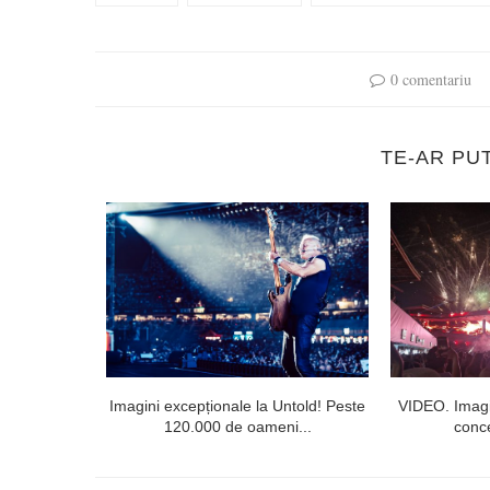
0 comentariu
TE-AR PU
l doilea la
Imagini excepționale la Untold! Peste
VIDEO. Imagi
120.000 de oameni...
conce