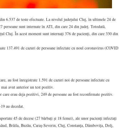
n 6.537 de teste efectuate. La nivelul județului Cluj, în ultimele 24 de
7 persoane sunt internate în ATI, din care 24 din județ. Totodată,
ețul Cluj. În acest moment sunt internați 376 de pacienți, din care 330 din
irmate 137.491 de cazuri de persoane infectate cu noul coronavirus (COVID
tare, au fost înregistrate 1.591 de cazuri noi de persoane infectate cu
ai avut anterior un test pozitiv.
or care erau deja pozitivi, 249 de persoane au fost reconfirmate pozitiv.
-19 au decedat.
portate 45 de decese (27 bărbați și 18 femei), ale unor pacienți infectați
Năsăud, Brăila, Buzău, Caraș-Severin, Cluj, Constanța, Dâmbovița, Dolj,