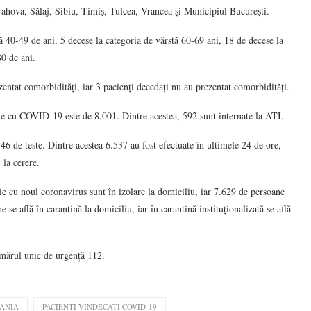
ahova, Sălaj, Sibiu, Timiș, Tulcea, Vrancea și Municipiul București.
tă 40-49 de ani, 5 decese la categoria de vârstă 60-69 ani, 18 de decese la
80 de ani.
ezentat comorbidități, iar 3 pacienți decedați nu au prezentat comorbidități.
nate cu COVID-19 este de 8.001. Dintre acestea, 592 sunt internate la ATI.
746 de teste. Dintre acestea 6.537 au fost efectuate în ultimele 24 de ore,
 la cerere.
e cu noul coronavirus sunt în izolare la domiciliu, iar 7.629 de persoane
 se află în carantină la domiciliu, iar în carantină instituționalizată se află
numărul unic de urgență 112.
ANIA
PACIENTI VINDECATI COVID-19