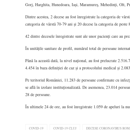
Gorj, Harghita, Hunedoara, Iași, Maramureș, Mehedinți, Olt, Pr
Dintre acestea, 2 decese au fost înregistrate la categoria de vârs
categoria de vârstă 70-79 ani și 20 decese la categoria de peste 
42 dintre decesele înregistrate sunt ale unor pacienți care au pr
În unitățile sanitare de profil, numărul total de persoane inter
Până la această dată, la nivel național, au fost prelucrate 2.516.
4.454 în baza definiției de caz și a protocolului medical și 2.083
Pe teritoriul României, 11.283 de persoane confirmate cu infecți
se află în izolare instituționalizată. De asemenea, 23.014 persoane
28 de persoane.
În ultimele 24 de ore, au fost înregistrate 1.059 de apeluri la 
COVID-19
COVID-19 CLUJ
DECESE CORONAVIRUS ROM