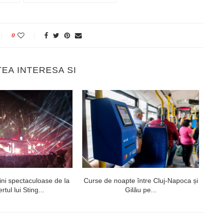
0
TEA INTERESA SI
ni spectaculoase de la
Curse de noapte între Cluj-Napoca și
V
rtul lui Sting...
Gilău pe...