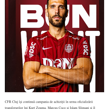
CFR Cluj își continuă campania de achiziții în urma oficializării
transferurilor lui Kurt Zouma, Marcus Coco și Islam Slimani și îl