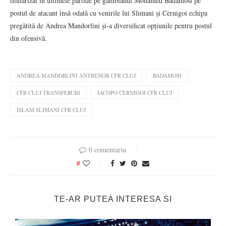
titularizat în ultimele partide pe gambianul Mohamed Badamosi pe
postul de atacant însă odată cu venirile lui Slimani și Cernigoi echipa
pregătită de Andrea Mandorlini și-a diversificat opțiunile pentru postul
din ofensivă.
ANDREA MANDORLINI ANTRENOR CFR CLUJ
BADAMOSI
CFR CLUJ TRANSFERURI
IACOPO CERNIGOI CFR CLUJ
ISLAM SLIMANI CFR CLUJ
0 comentariu
0
TE-AR PUTEA INTERESA SI