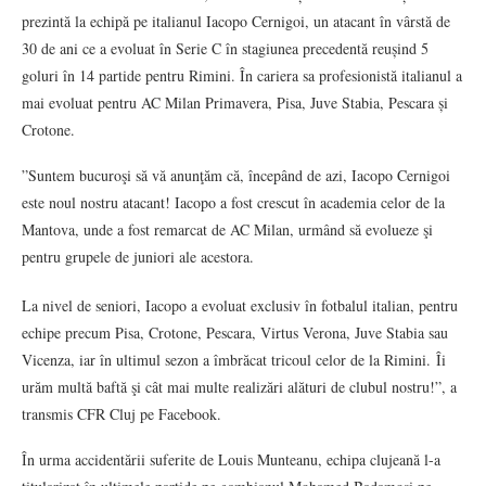
prezintă la echipă pe italianul Iacopo Cernigoi, un atacant în vârstă de
30 de ani ce a evoluat în Serie C în stagiunea precedentă reușind 5
goluri în 14 partide pentru Rimini. În cariera sa profesionistă italianul a
mai evoluat pentru AC Milan Primavera, Pisa, Juve Stabia, Pescara și
Crotone.
”Suntem bucuroşi să vă anunţăm că, începând de azi, Iacopo Cernigoi
este noul nostru atacant! Iacopo a fost crescut în academia celor de la
Mantova, unde a fost remarcat de AC Milan, urmând să evolueze şi
pentru grupele de juniori ale acestora.
La nivel de seniori, Iacopo a evoluat exclusiv în fotbalul italian, pentru
echipe precum Pisa, Crotone, Pescara, Virtus Verona, Juve Stabia sau
Vicenza, iar în ultimul sezon a îmbrăcat tricoul celor de la Rimini. Îi
urăm multă baftă şi cât mai multe realizări alături de clubul nostru!”, a
transmis CFR Cluj pe Facebook.
În urma accidentării suferite de Louis Munteanu, echipa clujeană l-a