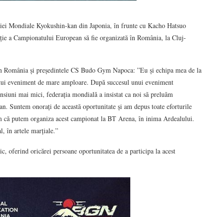
ției Mondiale Kyokushin-kan din Japonia, în frunte cu Kacho Hatsuo
ediție a Campionatului European să fie organizată în România, la Cluj-
kan România și președintele CS Budo Gym Napoca: ”Eu și echipa mea de la
ui eveniment de mare amploare. După succesul unui eveniment
ensiuni mai mici, federația mondială a insistat ca noi să preluăm
an. Suntem onorați de această oportunitate și am depus toate eforturile
m că putem organiza acest campionat la BT Arena, în inima Ardealului.
 în artele marțiale.”
ic, oferind oricărei persoane oportunitatea de a participa la acest