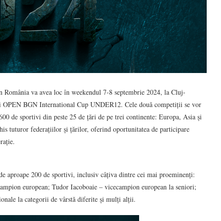
n România va avea loc în weekendul 7-8 septembrie 2024, la Cluj-
 OPEN BGN International Cup UNDER12. Cele două competiții se vor
600 de sportivi din peste 25 de țări de pe trei continente: Europa, Asia și
tuturor federațiilor și țărilor, oferind oportunitatea de participare
rație.
 aproape 200 de sportivi, inclusiv câțiva dintre cei mai proeminenți:
ampion european; Tudor Iacoboaie – vicecampion european la seniori;
ale la categorii de vârstă diferite și mulți alții.