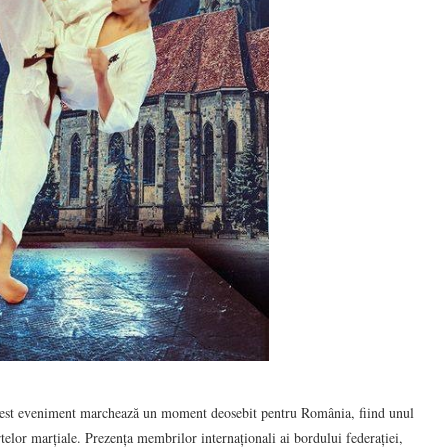
est eveniment marchează un moment deosebit pentru România, fiind unul
elor marțiale. Prezența membrilor internaționali ai bordului federației,