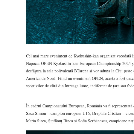
Cel mai mare eveniment de Kyokushin-kan organizat vreodată î
Napoca: OPEN Kyokushin-kan European Championship 2024 și
desfășura la sala polivalentă BTarena și vor aduna la Cluj peste 
America de Nord. Fiind un eveniment OPEN, acesta a fost deschis 
sportivilor de elită din întreaga lume, indiferent de țară sau fede
În cadrul Campionatului European, România va fi reprezentată de
Sasu Simon – campion european U16; Dreptate Cristian – vicec
Maria Sirca, Ștefănuț Ilinca și Sofia Șerbănescu, campioane națion