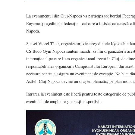
La evenimentul din Cluj-Napoca va participa tot bordul Federa
Royama, președintele federației, cel care a insistat ca această 
Napoca.
Sensei Viorel Tătar, organizator, vicepreședintele Kyokushin-
CS Budo Gym Napoca suntem mândri să fim organizatorii acest
internațional pe care l-am organizat anul trecut în Cluj, de dim
responsabilitatea organizării Campionatului European din acest 
necesare pentru a asigura un eveniment de excepție. Ne bucură
Astfel, Cluj-Napoca devine un oraș emblematic, pe plan mondial,
Intrarea la eveniment este liberă pentru toate categoriile de publ
eveniment de amploare și a susține sportivii.