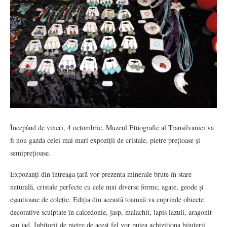
Începând de vineri, 4 octombrie, Muzeul Etnografic al Transilvaniei va
fi nou gazda celei mai mari expoziții de cristale, pietre prețioase și
semiprețioase.
Expozanți din întreaga țară vor prezenta minerale brute în stare
naturală, cristale perfecte cu cele mai diverse forme, agate, geode și
eșantioane de coleție. Ediția din această toamnă va cuprinde obiecte
decorative sculptate în calcedonie, jasp, malachit, lapis lazuli, aragonit
sau jad. Iubitorii de pietre de acest fel vor putea achiziționa bijuterii