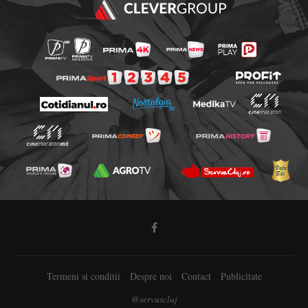
Termeni si conditii
Despre noi
Contact
Publicitate
@servuscluj