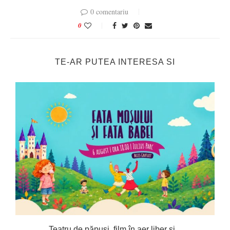
0 comentariu
0
TE-AR PUTEA INTERESA SI
Teatru de păpuși, film în aer liber și...