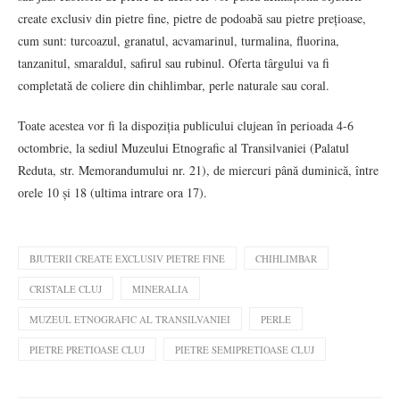
create exclusiv din pietre fine, pietre de podoabă sau pietre prețioase,
cum sunt: turcoazul, granatul, acvamarinul, turmalina, fluorina,
tanzanitul, smaraldul, safirul sau rubinul. Oferta târgului va fi
completată de coliere din chihlimbar, perle naturale sau coral.
Toate acestea vor fi la dispoziția publicului clujean în perioada 4-6
octombrie, la sediul Muzeului Etnografic al Transilvaniei (Palatul
Reduta, str. Memorandumului nr. 21), de miercuri până duminică, între
orele 10 și 18 (ultima intrare ora 17).
BJUTERII CREATE EXCLUSIV PIETRE FINE
CHIHLIMBAR
CRISTALE CLUJ
MINERALIA
MUZEUL ETNOGRAFIC AL TRANSILVANIEI
PERLE
PIETRE PRETIOASE CLUJ
PIETRE SEMIPRETIOASE CLUJ