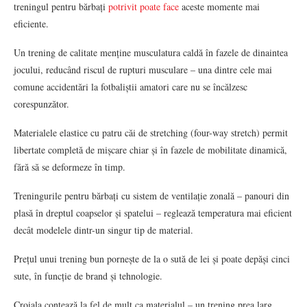
treningul pentru bărbați
potrivit poate face
aceste momente mai
eficiente.
Un trening de calitate menține musculatura caldă în fazele de dinaintea
jocului, reducând riscul de rupturi musculare – una dintre cele mai
comune accidentări la fotbaliștii amatori care nu se încălzesc
corespunzător.
Materialele elastice cu patru căi de stretching (four-way stretch) permit
libertate completă de mișcare chiar și în fazele de mobilitate dinamică,
fără să se deformeze în timp.
Treningurile pentru bărbați cu sistem de ventilație zonală – panouri din
plasă în dreptul coapselor și spatelui – reglează temperatura mai eficient
decât modelele dintr-un singur tip de material.
Prețul unui trening bun pornește de la o sută de lei și poate depăși cinci
sute, în funcție de brand și tehnologie.
Croiala contează la fel de mult ca materialul – un trening prea larg