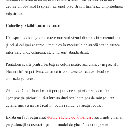
devine un obstacol la sprint, iar unul prea strâmt limitează amplitudinea
mișcărilor.
Culorile și vizibilitatea pe teren
Un aspect adesea ignorat este contrastul vizual dintre echipamentul tău
și cel al echipei adverse – mai ales în meciurile de stradă sau în turnee
informale unde echipamentele nu sunt standardizate.
Pantaloni scurti pentru bărbați în culori neutre sau clasice (negru, alb,
bleumarin) se potrivesc cu orice tricou, ceea ce reduce riscul de
confuzie pe teren.
Ghete de fotbal în culori vii pot ajuta coechipierilor să identifice mai
ușor poziția piciorului tău într-un duel sau la un pas de minge – un
detaliu mic cu impact real în jocuri rapide, cu spații reduse.
Există un fapt puțin știut
despre ghetele de fotbal care
surprinde chiar și
pe pasionații consacrați: primul model de gheată cu crampoane