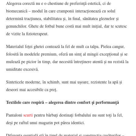
Alegerea corectă nu e o chestiune de preferință estetică, ci de
biomecanică – modul în care cramponii interacționează cu solul
determină tracțiunea, stabilitatea și, în final, sănătatea gleznelor și
genunchilor. Ghete de fotbal bune costă mai mult inițial, dar te scutesc
de vizite la fizioterapeut.
Materialul feței ghetei contează la fel de mult ca talpa. Pielea cangur,
folosită în modelele premium, oferă un simț al mingii excepțional și se
mulează pe picior în timp, dar necesită întreținere atentă și nu rezistă la
umiditate excesivă.
Sinteticele moderne, în schimb, sunt mai ușoare, rezistente la apă și
deseori mai accesibile ca preț.
Textilele care respiră – alegerea dintre confort și performanță
Pantaloni
scurti
pentru bărbați destinați fotbalului nu sunt toți la fel,
deși pe raftul unui magazin pot părea identici.
Diferența esențială stă în tipul de material și construcția cusăturilor –