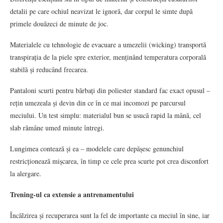
detalii pe care ochiul neavizat le ignoră, dar corpul le simte după
primele douăzeci de minute de joc.
Materialele cu tehnologie de evacuare a umezelii (wicking) transportă
transpirația de la piele spre exterior, menținând temperatura corporală
stabilă și reducând frecarea.
Pantaloni scurti pentru bărbați din poliester standard fac exact opusul –
rețin umezeala și devin din ce în ce mai incomozi pe parcursul
meciului. Un test simplu: materialul bun se usucă rapid la mână, cel
slab rămâne umed minute întregi.
Lungimea contează și ea – modelele care depășesc genunchiul
restricționează mișcarea, în timp ce cele prea scurte pot crea disconfort
la alergare.
Trening-ul ca extensie a antrenamentului
Încălzirea și recuperarea sunt la fel de importante ca meciul în sine, iar