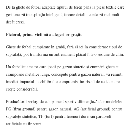
De la ghete de fotbal adaptate tipului de teren până la piese textile care
gestionează transpirația inteligent, fiecare detaliu contează mai mult
decât crezi.
Piciorul, prima victimă a alegerilor greșite
Ghete de fotbal cumpărate în grabă, fără să iei în considerare tipul de
suprafață, pot transforma un antrenament plăcut într-o sesiune de chin.
Un fotbalist amator care joacă pe gazon sintetic și cumpără ghete cu
crampoane metalice lungi, concepute pentru gazon natural, va resimți
imediat impactul – echilibrul e compromis, iar riscul de accidentare
crește considerabil.
Producătorii serioși de echipament sportiv diferențiază clar modelele:
FG (firm ground) pentru gazon natural, AG (artificial ground) pentru
suprafețe sintetice, TF (turf) pentru terenuri dure sau pardoseli
artificiale cu fir scurt.