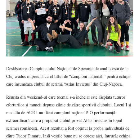
Desfășurarea Campionatului Național de Speranțe de anul acesta de la
Cluj a adus împreună cu el titlul de “campioni naționali” pentru echipa
care însumează clubul de scrimă “Atlas Invictus” din Cluj-Napoca.
Reușita din weekend-ul care tocmai s-a încheiat este răsplata tuturor
eforturilor și muncii depuse zilnic de către sportivii clubului. Locul I și
medalia de AUR i-au făcut campioni naționali! O performanță
extraordinară care a propulsat clubul privat Atlas Invictus în topul
scrimei românești. Acest rezultat a fost obținut la proba individuală de
către Tudor Timaru, însă veștile bune nu se opresc aici, întrucât echipa