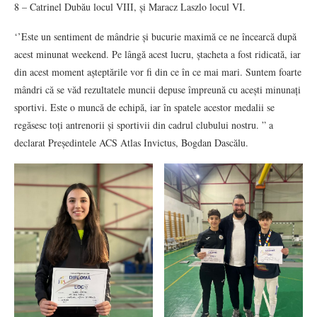
8 – Catrinel Dubău locul VIII, și Maracz Laszlo locul VI.
‘’Este un sentiment de mândrie și bucurie maximă ce ne încearcă după
acest minunat weekend. Pe lângă acest lucru, ștacheta a fost ridicată, iar
din acest moment așteptările vor fi din ce în ce mai mari. Suntem foarte
mândri că se văd rezultatele muncii depuse împreună cu acești minunați
sportivi. Este o muncă de echipă, iar în spatele acestor medalii se
regăsesc toți antrenorii și sportivii din cadrul clubului nostru. ” a
declarat Președintele ACS Atlas Invictus, Bogdan Dascălu.