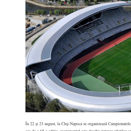
În 22 și 23 august, la Cluj-Napoca se organizează Campionatele
cea de-a 65-a ediție, evenimentul este deschis tuturor atleților 