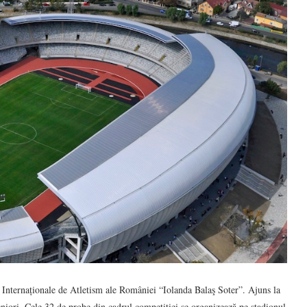
 Internaționale de Atletism ale României “Iolanda Balaş Soter”. Ajuns la
seniori. Cele 32 de probe din cadrul competiției se organizează pe stadionul