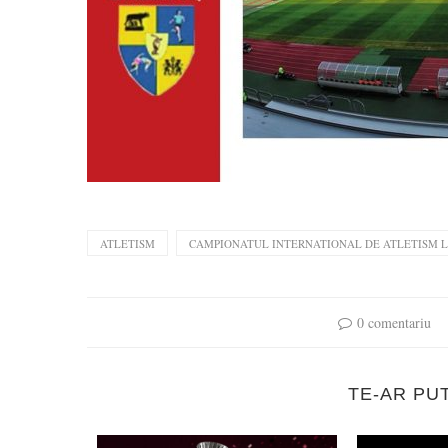
ATLETISM
CAMPIONATUL INTERNATIONAL DE ATLETISM L
0 comentariu
TE-AR PU