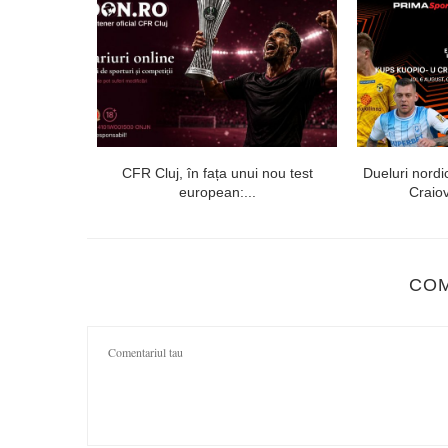
echipei Prima
CFR Cluj, în fața unui nou test
Dueluri nordi
european:...
Craiov
CO