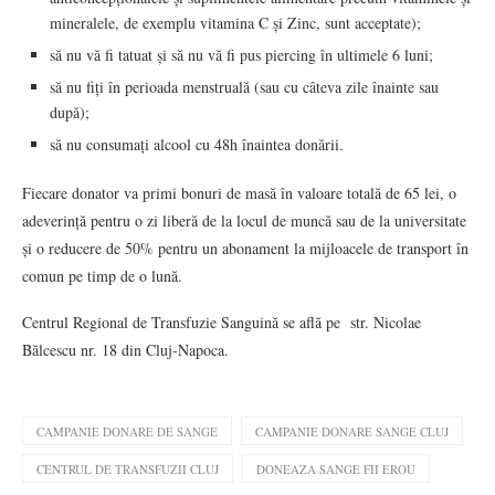
mineralele, de exemplu vitamina C și Zinc, sunt acceptate);
să nu vă fi tatuat și să nu vă fi pus piercing în ultimele 6 luni;
să nu fiți în perioada menstruală (sau cu câteva zile înainte sau
după);
să nu consumați alcool cu 48h înaintea donării.
Fiecare donator va primi bonuri de masă în valoare totală de 65 lei, o
adeverință pentru o zi liberă de la locul de muncă sau de la universitate
și o reducere de 50% pentru un abonament la mijloacele de transport în
comun pe timp de o lună.
Centrul Regional de Transfuzie Sanguină se află pe str. Nicolae
Bălcescu nr. 18 din Cluj-Napoca.
CAMPANIE DONARE DE SANGE
CAMPANIE DONARE SANGE CLUJ
CENTRUL DE TRANSFUZII CLUJ
DONEAZA SANGE FII EROU