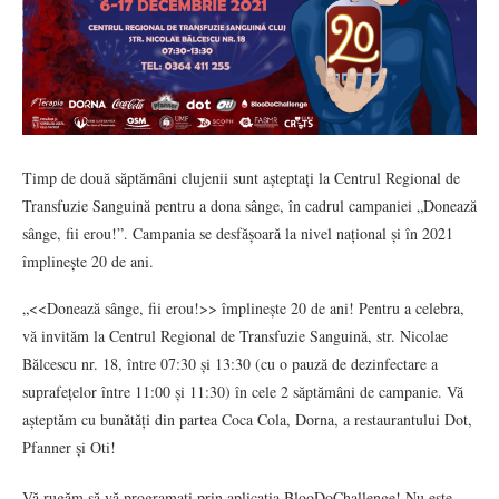
Timp de două săptămâni clujenii sunt așteptați la Centrul Regional de
Transfuzie Sanguină pentru a dona sânge, în cadrul campaniei „Donează
sânge, fii erou!”. Campania se desfășoară la nivel național și în 2021
împlinește 20 de ani.
„<<Donează sânge, fii erou!>> împlinește 20 de ani! Pentru a celebra,
vă invităm la Centrul Regional de Transfuzie Sanguină, str. Nicolae
Bălcescu nr. 18, între 07:30 și 13:30 (cu o pauză de dezinfectare a
suprafețelor între 11:00 și 11:30) în cele 2 săptămâni de campanie. Vă
așteptăm cu bunătăți din partea Coca Cola, Dorna, a restaurantului Dot,
Pfanner și Oti!
Vă rugăm să vă programați prin aplicația BlooDoChallenge! Nu este