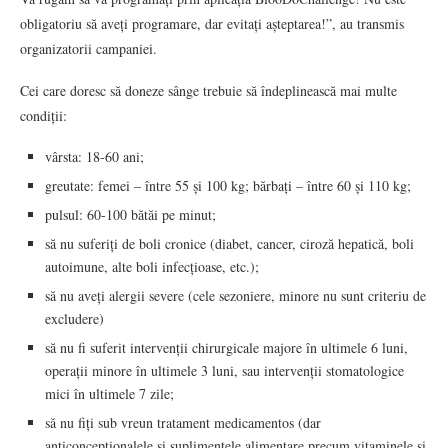
obligatoriu să aveți programare, dar evitați așteptarea!”, au transmis
organizatorii campaniei.
Cei care doresc să doneze sânge trebuie să îndeplinească mai multe
condiții:
vârsta: 18-60 ani;
greutate: femei – între 55 și 100 kg; bărbați – între 60 și 110 kg;
pulsul: 60-100 bătăi pe minut;
să nu suferiți de boli cronice (diabet, cancer, ciroză hepatică, boli
autoimune, alte boli infecțioase, etc.);
să nu aveți alergii severe (cele sezoniere, minore nu sunt criteriu de
excludere)
să nu fi suferit intervenții chirurgicale majore în ultimele 6 luni,
operații minore în ultimele 3 luni, sau intervenții stomatologice
mici în ultimele 7 zile;
să nu fiți sub vreun tratament medicamentos (dar
anticoncepționalele și suplimentele alimentare precum vitaminele și