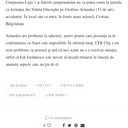
Campioana Ligii 1 şi liderul campionatului nu va putea conta în partida
cu formaţia din Sfântu Gheorghe pe Giedrius Arlauskis (33 de ani),
accidentat. În locul său va intra, în foarte mare măsură, Cristian
Bălgrădean.
Arlauskis are probleme la aductori, motiv pentru care prezenţa sa în
confruntarea cu Sepsi este imposibilă. În ultimul timp, CFR Cluj a tot
avut probleme cu portarii şi iată că nici acum nu s-a rezolvat situaţia,
astfel că Edi Iordănescu este nevoit să decidă titularul în funcţie de
anumite aspecte care nu ţin de el.
ARLAUSKIS
CFR CLUJ
CFR CLUJ SEPSI
EDI IORDANESCU
LOOK SPORT +
0 comentariu
0