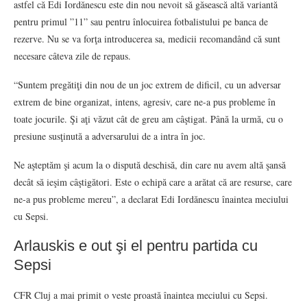
astfel că Edi Iordănescu este din nou nevoit să găsească altă variantă
pentru primul ”11” sau pentru înlocuirea fotbalistului pe banca de
rezerve. Nu se va forţa introducerea sa, medicii recomandând că sunt
necesare câteva zile de repaus.
“Suntem pregătiţi din nou de un joc extrem de dificil, cu un adversar
extrem de bine organizat, intens, agresiv, care ne-a pus probleme în
toate jocurile. Şi aţi văzut cât de greu am câştigat. Până la urmă, cu o
presiune susţinută a adversarului de a intra în joc.
Ne aşteptăm şi acum la o dispută deschisă, din care nu avem altă şansă
decât să ieşim câştigători. Este o echipă care a arătat că are resurse, care
ne-a pus probleme mereu”, a declarat Edi Iordănescu înaintea meciului
cu Sepsi.
Arlauskis e out şi el pentru partida cu
Sepsi
CFR Cluj a mai primit o veste proastă înaintea meciului cu Sepsi.