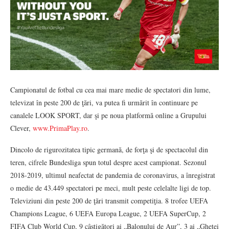
Campionatul de fotbal cu cea mai mare medie de spectatori din lume,
televizat în peste 200 de ţări, va putea fi urmărit în continuare pe
canalele LOOK SPORT, dar şi pe noua platformă online a Grupului
Clever,
www.PrimaPlay.ro
.
Dincolo de rigurozitatea tipic germană, de forţa şi de spectacolul din
teren, cifrele Bundesliga spun totul despre acest campionat. Sezonul
2018-2019, ultimul neafectat de pandemia de coronavirus, a înregistrat
o medie de 43.449 spectatori pe meci, mult peste celelalte ligi de top.
Televiziuni din peste 200 de ţări transmit competiţia. 8 trofee UEFA
Champions League, 6 UEFA Europa League, 2 UEFA SuperCup, 2
FIFA Club World Cup, 9 câştigători ai „Balonului de Aur”, 3 ai „Ghetei