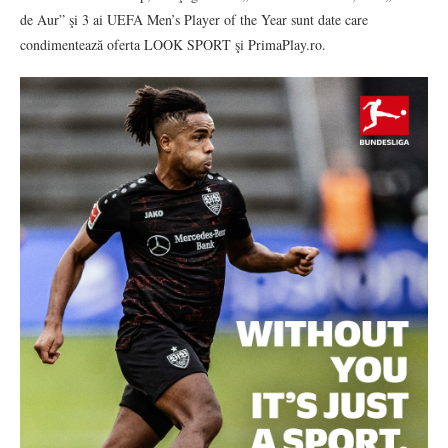
de Aur” şi 3 ai UEFA Men’s Player of the Year sunt date care
condimentează oferta LOOK SPORT şi PrimaPlay.ro.