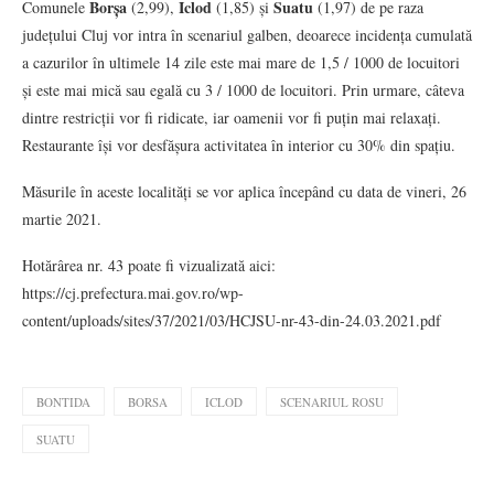
Borșa
Iclod
Suatu
Comunele
(2,99),
(1,85) și
(1,97) de pe raza
județului Cluj vor intra în scenariul galben, deoarece incidența cumulată
a cazurilor în ultimele 14 zile este mai mare de 1,5 / 1000 de locuitori
și este mai mică sau egală cu 3 / 1000 de locuitori. Prin urmare, câteva
dintre restricții vor fi ridicate, iar oamenii vor fi puțin mai relaxați.
Restaurante își vor desfășura activitatea în interior cu 30% din spațiu.
Măsurile în aceste localități se vor aplica începând cu data de vineri, 26
martie 2021.
Hotărârea nr. 43 poate fi vizualizată aici:
https://cj.prefectura.mai.gov.ro/wp-
content/uploads/sites/37/2021/03/HCJSU-nr-43-din-24.03.2021.pdf
BONTIDA
BORSA
ICLOD
SCENARIUL ROSU
SUATU