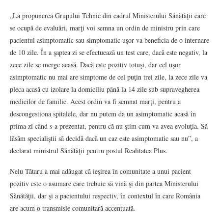
„La propunerea Grupului Tehnic din cadrul Ministerului Sănătăţii care
se ocupă de evaluări, marţi voi semna un ordin de ministru prin care
pacientul asimptomatic sau simptomatic uşor va beneficia de o internare
de 10 zile. În a şaptea zi se efectuează un test care, dacă este negativ, la
zece zile se merge acasă. Dacă este pozitiv totuşi, dar cel uşor
asimptomatic nu mai are simptome de cel puţin trei zile, la zece zile va
pleca acasă cu izolare la domiciliu până la 14 zile sub supravegherea
medicilor de familie. Acest ordin va fi semnat marţi, pentru a
descongestiona spitalele, dar nu putem da un asimptomatic acasă în
prima zi când s-a prezentat, pentru că nu ştim cum va avea evoluţia. Să
lăsăm specialiştii să decidă dacă un caz este asimptomatic sau nu”, a
declarat ministrul Sănătăţii pentru postul Realitatea Plus.
Nelu Tătaru a mai adăugat că ieşirea în comunitate a unui pacient
pozitiv este o asumare care trebuie să vină şi din partea Ministerului
Sănătăţii, dar şi a pacientului respectiv, în contextul în care România
are acum o transmisie comunitară accentuată.