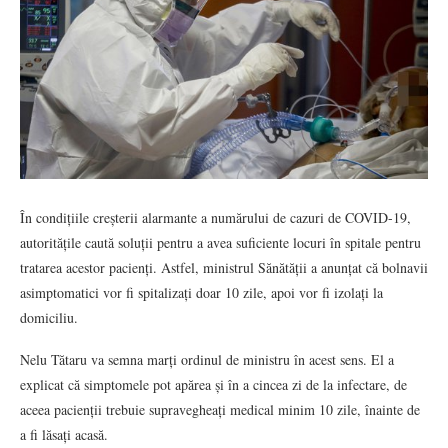
În condițiile creșterii alarmante a numărului de cazuri de COVID-19,
autoritățile caută soluții pentru a avea suficiente locuri în spitale pentru
tratarea acestor pacienți. Astfel, ministrul Sănătății a anunțat că bolnavii
asimptomatici vor fi spitalizați doar 10 zile, apoi vor fi izolați la
domiciliu.
Nelu Tătaru va semna marți ordinul de ministru în acest sens. El a
explicat că simptomele pot apărea și în a cincea zi de la infectare, de
aceea pacienții trebuie supravegheați medical minim 10 zile, înainte de
a fi lăsați acasă.