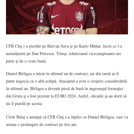
CFR Cluj i-a pierdut pe Răzvan Sava şi pe Karlo Muhar, lucru ce l-a
nemulţumit pe Dan Petrescu. Totuşi, tehnicianul vicecampioanei are
parte şi de o veste bună.
Daniel Bîrligea a intrat în ultimul an de contract, iar din iarnă ar fi
putut negocia cu o altă echipă. Atacantul a avut o creştere considerabilă
în ultimul an. Bîrligea a devenit piesă de bază în angrenajul formaţiei
din Gruia şi a fost prezent la EURO 2024. Astfel, oficailii şi-au dorit să
nu îl piardă pe acesta.
Cristi Balaj a anunţat că CFR Cluj s-a înţeles cu Daniel Bîrligea, care va
semna o prelungire de contract pe trei ani.