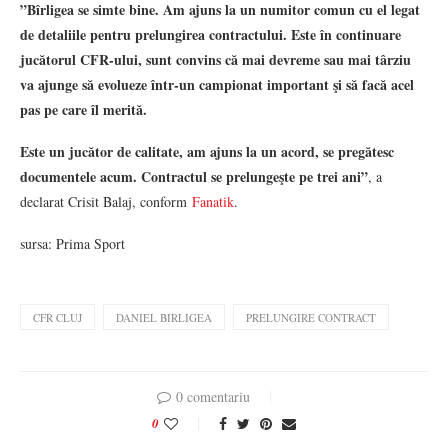
”Bîrligea se simte bine. Am ajuns la un numitor comun cu el legat
de detaliile pentru prelungirea contractului. Este în continuare
jucătorul CFR-ului, sunt convins că mai devreme sau mai târziu
va ajunge să evolueze într-un campionat important şi să facă acel
pas pe care îl merită.
Este un jucător de calitate, am ajuns la un acord, se pregătesc
documentele acum. Contractul se prelungeşte pe trei ani”
, a
declarat Crisit Balaj, conform
Fanatik
.
sursa: Prima Sport
CFR CLUJ
DANIEL BIRLIGEA
PRELUNGIRE CONTRACT
0 comentariu
0