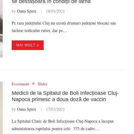
se desfășoară în condiții de iarnă
by
Oana Spiru
18/01/2021
Pe raza județtului Cluj nu există drumuri judeţene blocate sau
închise traficului rutier, dar pe…
MAI MULT
Eveniment
Slider
Medicii de la Spitalul de Boli Infecțioase Cluj-
Napoca primesc a doua doză de vaccin
by
Oana Spiru
17/01/2021
La Spitalul Clinic de Boli Infecțioase Cluj-Napoca a început
administrarea rapelului pentru cele 375 de cadre…