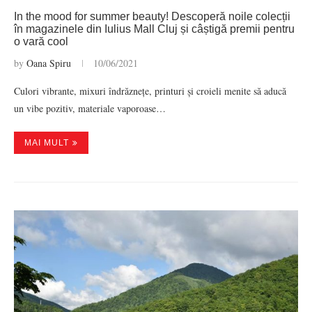
In the mood for summer beauty! Descoperă noile colecții
în magazinele din Iulius Mall Cluj și câștigă premii pentru
o vară cool
by
Oana Spiru
10/06/2021
Culori vibrante, mixuri îndrăznețe, printuri și croieli menite să aducă
un vibe pozitiv, materiale vaporoase…
MAI MULT