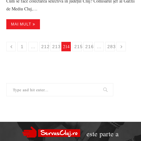
Cum se face colectarea selectivă în județul Cluj? Comisarul șef al Gărzii
de Mediu Cluj,…
MAI MULT
…
214
…
1
212
213
215
216
283
este parte a