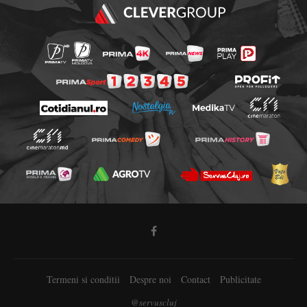
Termeni si conditii
Despre noi
Contact
Publicitate
@servuscluj