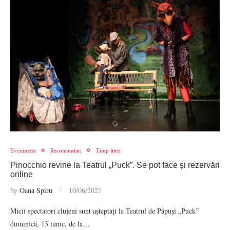
Eveniment
Recomandari
Timp liber
Pinocchio revine la Teatrul „Puck”. Se pot face și rezervări
online
by
Oana Spiru
10/06/2021
Micii spectatori clujeni sunt așteptați la Teatrul de Păpuși „Puck”
duminică, 13 iunie, de la…