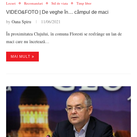
Locuri
Recomandari
Stil de viata
Timp liber
VIDEO&FOTO | De veghe în… câmpul de maci
by
Oana Spiru
11/06/2021
În proximitatea Clujului, în comuna Floresti se resfrânge un lan de
maci care nu încetează…
MAI MULT