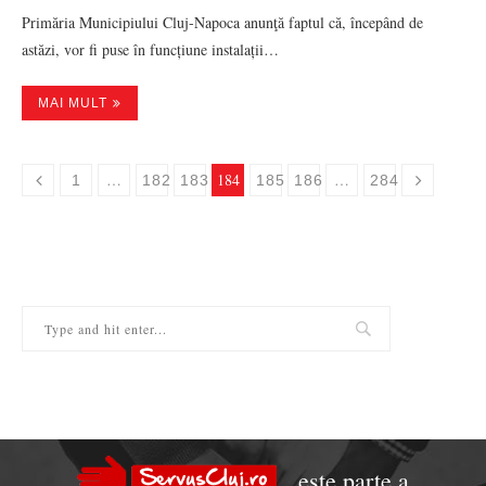
Primăria Municipiului Cluj-Napoca anunţă faptul că, începând de
astăzi, vor fi puse în funcțiune instalații…
MAI MULT
…
184
…
1
182
183
185
186
284
este parte a