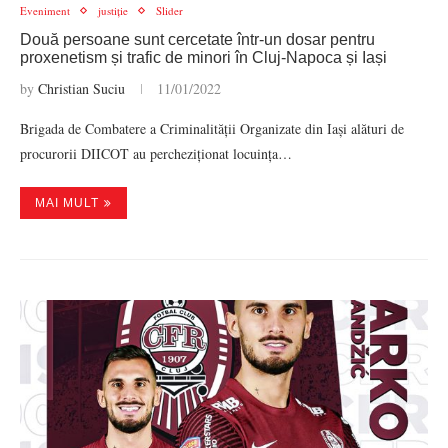
Eveniment
justiție
Slider
Două persoane sunt cercetate într-un dosar pentru
proxenetism și trafic de minori în Cluj-Napoca și Iași
by
Christian Suciu
11/01/2022
Brigada de Combatere a Criminalității Organizate din Iași alături de
procurorii DIICOT au percheziționat locuința…
MAI MULT