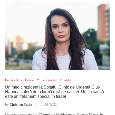
Eveniment
Oameni
Recomandari
Slider
Un medic rezident la Spitalul Clinic de Urgență Cluj-
Napoca suferă de o formă rară de cancer. Unica șansă
este un tratament special în Israel
by
Christian Suciu
11/01/2022
Un medic rezident din Câmpulung Moldovenesc, Roxana Dirică, în