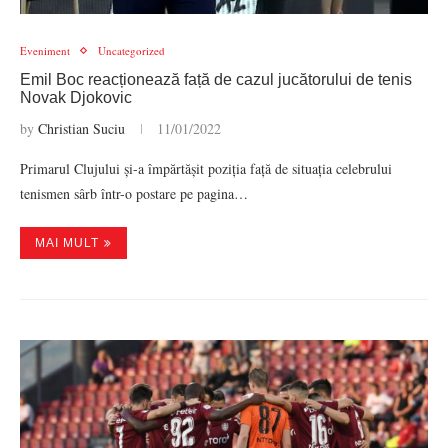
Eveniment
Uncategorized
Emil Boc reacționează față de cazul jucătorului de tenis
Novak Djokovic
by
Christian Suciu
11/01/2022
Primarul Clujului și-a împărtășit poziția față de situația celebrului
tenismen sârb într-o postare pe pagina…
MAI MULT