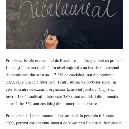
Probele scrise ale examenului de Bacalaureat au început luni cu proba la
Limba și literatura română. La nivel național s-au înscris la examenul
de bacalaureat din acest an 117.219 de candidați, atât din promoția
2022, cât și din cele anterioare. Pentru susținerea probelor scrise, în
cele 16 centre de examen, organizate la nivelul județului Cluj, s-au
înscris 4.004 candidați, dintre care 3.675 sunt candidați din promoția
curentă, iar 329 sunt candidați din promoțiile anterioare.
Proba orală la Limba română a fost susținută în perioada 6-8 iunie
2022, potrivit calendarului anunțat de Ministerul Educației. Rezultatele