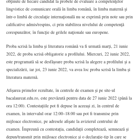
obţinute de fiecare candidat la probele de evaluare a competenţelor
lingvistice de comunicare orală în limba română, în limba maternă şi
într-o limbă de circulaţie internaţională nu se exprimă prin note sau prin
calificative admis/respins, ci prin stabilirea nivelului de competenţă
corespunzător, în funcţie de grilele naţionale sau europene.
Proba scrisă la limba și literatura română va fi urmată marți, 21 iunie
2022, de proba scrisă obligatorie a profilului. Miercuri, 22 iunie 2022,
este programată să se desfășoare proba scrisă la alegere a profilului și a
specializării, iar joi, 23 iunie 2022, va avea loc proba scrisă la limba și
literatura maternă.
Afișarea primelor rezultate, în centrele de examen și pe site-ul
bacalaureat.edu.ro, este prevăzută pentru data de 27 iunie 2022 (până la
ora 12:00). Contestațiile pot fi depuse în aceeași zi, în centrul de
examen, în intervalul orar 12:00–18:00 sau pot fi transmise prin
mijloace electronice, pe adresele afișate la avizierul centrului de
examen. Împreună cu contestația, candidații completează, semnează și
depun/transmit prin mijloace electronice și o declarație-tip în care se