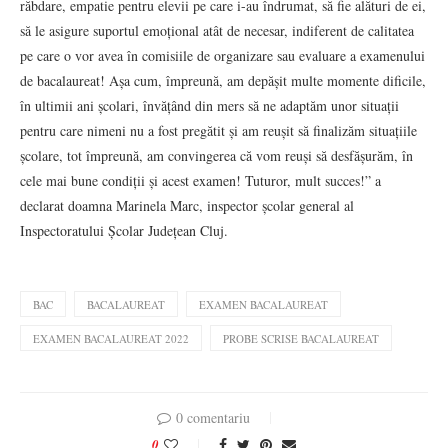
răbdare, empatie pentru elevii pe care i-au îndrumat, să fie alături de ei,
să le asigure suportul emoțional atât de necesar, indiferent de calitatea
pe care o vor avea în comisiile de organizare sau evaluare a examenului
de bacalaureat! Așa cum, împreună, am depășit multe momente dificile,
în ultimii ani școlari, învățând din mers să ne adaptăm unor situații
pentru care nimeni nu a fost pregătit și am reușit să finalizăm situațiile
școlare, tot împreună, am convingerea că vom reuși să desfășurăm, în
cele mai bune condiții și acest examen! Tuturor, mult succes!” a
declarat doamna Marinela Marc, inspector școlar general al
Inspectoratului Școlar Județean Cluj.
BAC
BACALAUREAT
EXAMEN BACALAUREAT
EXAMEN BACALAUREAT 2022
PROBE SCRISE BACALAUREAT
0 comentariu
0