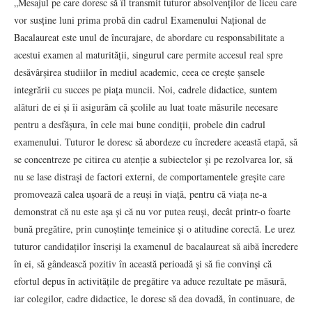
„Mesajul pe care doresc să îl transmit tuturor absolvenților de liceu care
vor susține luni prima probă din cadrul Examenului Național de
Bacalaureat este unul de încurajare, de abordare cu responsabilitate a
acestui examen al maturității, singurul care permite accesul real spre
desăvârșirea studiilor în mediul academic, ceea ce crește șansele
integrării cu succes pe piața muncii. Noi, cadrele didactice, suntem
alături de ei și îi asigurăm că școlile au luat toate măsurile necesare
pentru a desfășura, în cele mai bune condiții, probele din cadrul
examenului. Tuturor le doresc să abordeze cu încredere această etapă, să
se concentreze pe citirea cu atenție a subiectelor și pe rezolvarea lor, să
nu se lase distrași de factori externi, de comportamentele greșite care
promovează calea ușoară de a reuși în viață, pentru că viața ne-a
demonstrat că nu este așa și că nu vor putea reuși, decât printr-o foarte
bună pregătire, prin cunoștințe temeinice și o atitudine corectă. Le urez
tuturor candidaților înscriși la examenul de bacalaureat să aibă încredere
în ei, să gândească pozitiv în această perioadă și să fie convinși că
efortul depus în activitățile de pregătire va aduce rezultate pe măsură,
iar colegilor, cadre didactice, le doresc să dea dovadă, în continuare, de