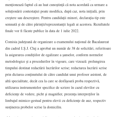
menționează faptul că au luat cunoștință că nota acordată ca urmare a
soluționării contestației poate modifica, după caz, nota inițială, prin
creștere sau descreștere. Pentru candidații minori, declarația-tip este
semnată și de către părinții/reprezentanții legali ai acestora. Rezultatele
finale vor fi făcute publice în data de 1 iulie 2022.
Comisia județeană de organizare a examenului național de Bacalaureat
din cadrul I.Ș.J. Cluj a aprobat un număr de 38 de solicitări, referitoare
la asigurarea condițiilor de egalizare a șanselor, conform normelor
metodologice și a procedurilor în vigoare, care vizează: prelungirea
timpului destinat redactării lucrărilor scrise; redactarea lucrării scrise
prin dictarea conținutului de către candidat unui profesor asistent, de
altă specialitate, decât cea la care se desfășoară proba respectivă,
utilizarea instrumentelor specifice de scriere în cazul elevilor cu
deficiențe de vedere, picht și magnifier, prezența interpreților în
limbajul mimico-gestual pentru elevii cu deficiențe de auz, respectiv
susținerea probelor scrise la domiciliu.