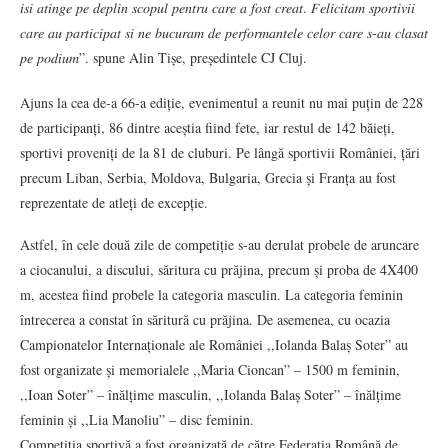
𝑖𝑠𝑖 𝑎𝑡𝑖𝑛𝑔𝑒 𝑝𝑒 𝑑𝑒𝑝𝑙𝑖𝑛 𝑠𝑐𝑜𝑝𝑢𝑙 𝑝𝑒𝑛𝑡𝑟𝑢 𝑐𝑎𝑟𝑒 𝑎 𝑓𝑜𝑠𝑡 𝑐𝑟𝑒𝑎𝑡. 𝐹𝑒𝑙𝑖𝑐𝑖𝑡𝑎𝑚 𝑠𝑝𝑜𝑟𝑡𝑖𝑣𝑖𝑖
𝑐𝑎𝑟𝑒 𝑎𝑢 𝑝𝑎𝑟𝑡𝑖𝑐𝑖𝑝𝑎𝑡 𝑠𝑖 𝑛𝑒 𝑏𝑢𝑐𝑢𝑟𝑎𝑚 𝑑𝑒 𝑝𝑒𝑟𝑓𝑜𝑟𝑚𝑎𝑛𝑡𝑒𝑙𝑒 𝑐𝑒𝑙𝑜𝑟 𝑐𝑎𝑟𝑒 𝑠-𝑎𝑢 𝑐𝑙𝑎𝑠𝑎𝑡
𝑝𝑒 𝑝𝑜𝑑𝑖𝑢𝑚”. spune Alin Tișe, președintele CJ Cluj.
Ajuns la cea de-a 66-a ediție, evenimentul a reunit nu mai puțin de 228
de participanți, 86 dintre aceștia fiind fete, iar restul de 142 băieți,
sportivi proveniți de la 81 de cluburi. Pe lângă sportivii României, țări
precum Liban, Serbia, Moldova, Bulgaria, Grecia și Franța au fost
reprezentate de atleți de excepție.
Astfel, în cele două zile de competiție s-au derulat probele de aruncare
a ciocanului, a discului, săritura cu prăjina, precum și proba de 4X400
m, acestea fiind probele la categoria masculin. La categoria feminin
întrecerea a constat în săritură cu prăjina. De asemenea, cu ocazia
Campionatelor Internaționale ale României ,,Iolanda Balaș Soter” au
fost organizate și memorialele ,,Maria Cioncan” – 1500 m feminin,
,,Ioan Soter” – înălțime masculin, ,,Iolanda Balaș Soter” – înălțime
feminin și ,,Lia Manoliu” – disc feminin.
Competiția sportivă a fost organizată de către Federația Română de