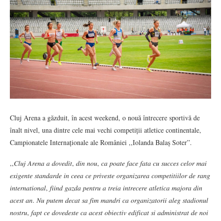
Cluj Arena a găzduit, în acest weekend, o nouă întrecere sportivă de
înalt nivel, una dintre cele mai vechi competiții atletice continentale,
Campionatele Internaționale ale României ,,Iolanda Balaș Soter”.
,,𝐶𝑙𝑢𝑗 𝐴𝑟𝑒𝑛𝑎 𝑎 𝑑𝑜𝑣𝑒𝑑𝑖𝑡, 𝑑𝑖𝑛 𝑛𝑜𝑢, 𝑐𝑎 𝑝𝑜𝑎𝑡𝑒 𝑓𝑎𝑐𝑒 𝑓𝑎𝑡𝑎 𝑐𝑢 𝑠𝑢𝑐𝑐𝑒𝑠 𝑐𝑒𝑙𝑜𝑟 𝑚𝑎𝑖
𝑒𝑥𝑖𝑔𝑒𝑛𝑡𝑒 𝑠𝑡𝑎𝑛𝑑𝑎𝑟𝑑𝑒 𝑖𝑛 𝑐𝑒𝑒𝑎 𝑐𝑒 𝑝𝑟𝑖𝑣𝑒𝑠𝑡𝑒 𝑜𝑟𝑔𝑎𝑛𝑖𝑧𝑎𝑟𝑒𝑎 𝑐𝑜𝑚𝑝𝑒𝑡𝑖𝑡𝑖𝑖𝑙𝑜𝑟 𝑑𝑒 𝑟𝑎𝑛𝑔
𝑖𝑛𝑡𝑒𝑟𝑛𝑎𝑡𝑖𝑜𝑛𝑎𝑙, 𝑓𝑖𝑖𝑛𝑑 𝑔𝑎𝑧𝑑𝑎 𝑝𝑒𝑛𝑡𝑟𝑢 𝑎 𝑡𝑟𝑒𝑖𝑎 𝑖𝑛𝑡𝑟𝑒𝑐𝑒𝑟𝑒 𝑎𝑡𝑙𝑒𝑡𝑖𝑐𝑎 𝑚𝑎𝑗𝑜𝑟𝑎 𝑑𝑖𝑛
𝑎𝑐𝑒𝑠𝑡 𝑎𝑛. 𝑁𝑢 𝑝𝑢𝑡𝑒𝑚 𝑑𝑒𝑐𝑎𝑡 𝑠𝑎 𝑓𝑖𝑚 𝑚𝑎𝑛𝑑𝑟𝑖 𝑐𝑎 𝑜𝑟𝑔𝑎𝑛𝑖𝑧𝑎𝑡𝑜𝑟𝑖𝑖 𝑎𝑙𝑒𝑔 𝑠𝑡𝑎𝑑𝑖𝑜𝑛𝑢𝑙
𝑛𝑜𝑠𝑡𝑟𝑢, 𝑓𝑎𝑝𝑡 𝑐𝑒 𝑑𝑜𝑣𝑒𝑑𝑒𝑠𝑡𝑒 𝑐𝑎 𝑎𝑐𝑒𝑠𝑡 𝑜𝑏𝑖𝑒𝑐𝑡𝑖𝑣 𝑒𝑑𝑖𝑓𝑖𝑐𝑎𝑡 𝑠𝑖 𝑎𝑑𝑚𝑖𝑛𝑖𝑠𝑡𝑟𝑎𝑡 𝑑𝑒 𝑛𝑜𝑖