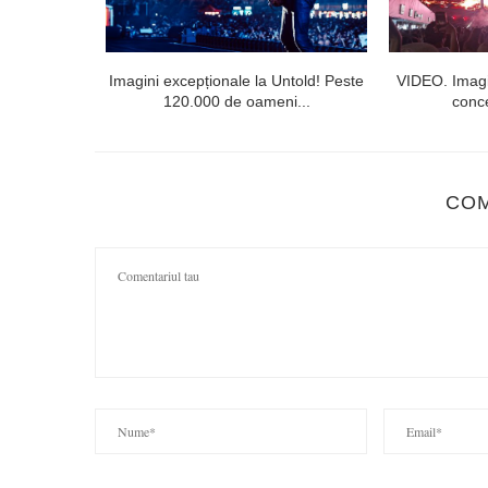
 public din
Imagini excepționale la Untold! Peste
VIDEO. Imagi
120.000 de oameni...
conce
CO