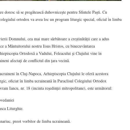
are doresc să se pregătească duhovnicește pentru Sfintele Paști. Cu
colegiului ortodox va avea loc un program liturgic special, oficial în limba
vierii Domnului, cea mai mare sărbătoare a creștinătății care a adus
ruce a Mântuitorului nostru Iisus Hristos, cu binecuvântarea
rhiepiscopia Ortodoxă a Vadului, Feleacului și Clujului vine în
neni afectați de conflictul din țara vecină.
ucraineni în Cluj-Napoca, Arhiepiscopia Clujului le oferă acestora
urgic, oficiat în limba ucraineană în Paraclisul Colegiului Ortodox
ram Iancu, nr. 18 (incinta reședinței mitropolitane), este următorul:
ovedaniei
sca Liturghie.
nariuc, preot vorbitor de limba ucraineană.