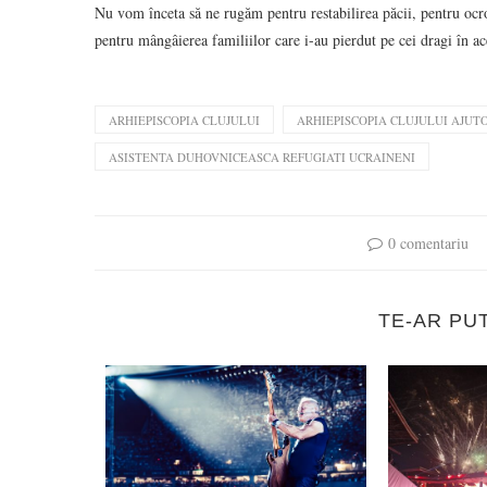
Nu vom înceta să ne rugăm pentru restabilirea păcii, pentru ocroti
pentru mângâierea familiilor care i-au pierdut pe cei dragi în ac
ARHIEPISCOPIA CLUJULUI
ARHIEPISCOPIA CLUJULUI AJUT
ASISTENTA DUHOVNICEASCA REFUGIATI UCRAINENI
0 comentariu
TE-AR PU