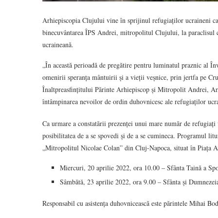
Arhiepiscopia Clujului vine în sprijinul refugiaților ucraineni c
binecuvântarea ÎPS Andrei, mitropolitul Clujului, la paraclisul 
ucraineană.
„În această perioadă de pregătire pentru luminatul praznic al În
omenirii speranța mântuirii și a vieții veșnice, prin jertfa pe C
Înaltpreasfințitului Părinte Arhiepiscop și Mitropolit Andrei, A
întâmpinarea nevoilor de ordin duhovnicesc ale refugiaților ucrai
Ca urmare a constatării prezenței unui mare număr de refugiați 
posibilitatea de a se spovedi și de a se cumineca. Programul lit
„Mitropolitul Nicolae Colan” din Cluj-Napoca, situat în Piața Av
Miercuri, 20 aprilie 2022, ora 10.00 – Sfânta Taină a Sp
Sâmbătă, 23 aprilie 2022, ora 9.00 – Sfânta și Dumnezeia
Responsabil cu asistența duhovnicească este părintele Mihai Bod