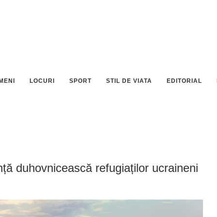
MENI
LOCURI
SPORT
STIL DE VIATA
EDITORIAL
nță duhovnicească refugiaților ucraineni