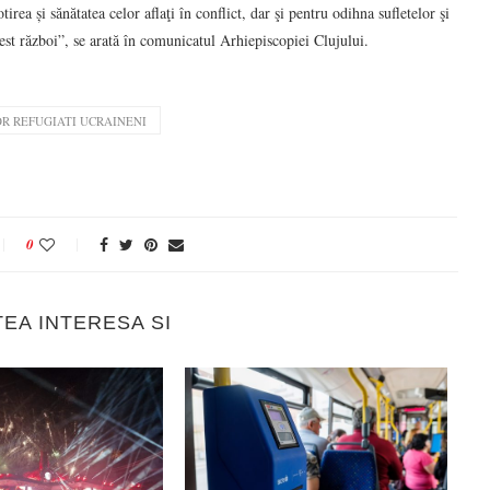
rea și sănătatea celor aflaţi în conflict, dar şi pentru odihna sufletelor şi
est război”, se arată în comunicatul Arhiepiscopiei Clujului.
OR REFUGIATI UCRAINENI
0
TEA INTERESA SI