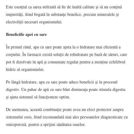
Este esențial ca sarea utilizată să fie de înaltă calitate și să nu conțină
impurități, fiind bogată în substanțe benefice, precum mineralele și
electroliții necesari organismului.
Beneficiile apei cu sare
În primul rând, apa cu sare poate ajuta la o hidratare mai eficientă a
corpului. În farmacii există soluții de rehidratare pe bază de săruri, care
pot fi dizolvate în apă și consumate regulat pentru a menține echilibrul
hidric al organismului.
Pe lângă hidratare, apa cu sare poate aduce beneficii și în procesul
digestiv. Un pahar de apă cu sare băut dimineața poate stimula digestia
și ajuta sistemul să funcționeze optim.
De asemenea, această combinație poate avea un efect protector asupra
sistemului osos, fiind recomandată mai ales persoanelor diagnosticate cu
osteoporoză, pentru a sprijini sănătatea oaselor.