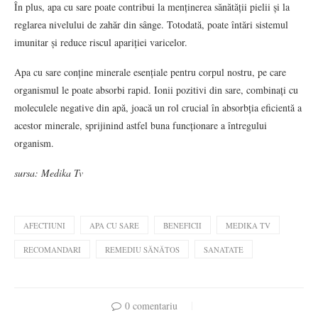
În plus, apa cu sare poate contribui la menținerea sănătății pielii și la
reglarea nivelului de zahăr din sânge. Totodată, poate întări sistemul
imunitar și reduce riscul apariției varicelor.
Apa cu sare conține minerale esențiale pentru corpul nostru, pe care
organismul le poate absorbi rapid. Ionii pozitivi din sare, combinați cu
moleculele negative din apă, joacă un rol crucial în absorbția eficientă a
acestor minerale, sprijinind astfel buna funcționare a întregului
organism.
sursa: Medika Tv
AFECTIUNI
APA CU SARE
BENEFICII
MEDIKA TV
RECOMANDARI
REMEDIU SĂNĂTOS
SANATATE
0 comentariu