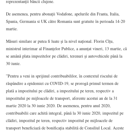
reprezentanții băncii clujene.
De asemenea, pentru abonații Vodafone, apelurile din Franta, Italia,
Spania, Germania si UK către Romania sunt gratuite în perioada 14-20
martie.
Măsuri similare ar putea fi luate și la nivel național. Florin Cîțu,
ministrul interimar al Finanțelor Publice, a anunțat vineri, 13 martie, că
se amână plata impozitelor pe clădiri, terenuri și autovehicule până la
30 iunie.
”Pentru a veni in sprijinul contribuabililor, în contextul riscului de
răspândire a epidemiei cu COVID-19, se prorogă primul termen de
plată a impozitului pe clădiri, a impozitului pe teren, respectiv a
impozitului pe mijloacele de transport, aferente acestui an de la 31
martie 2020 la 30 iunie 2020. De asemenea, pentru anul 2020,
contribuabilii care achită integral, până la 30 iunie 2020, impozitul pe
clădiri, impozitul pe teren, respectiv impozitul pe mijloacele de
transport beneficiază de bonificația stabilită de Consiliul Local. Aceste