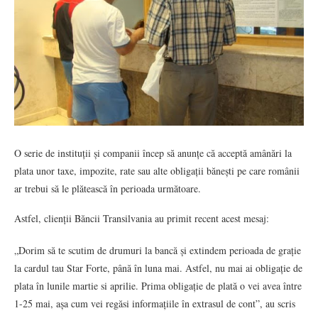
O serie de instituții și companii încep să anunțe că acceptă amânări la
plata unor taxe, impozite, rate sau alte obligații bănești pe care românii
ar trebui să le plătească în perioada următoare.
Astfel, clienții Băncii Transilvania au primit recent acest mesaj:
„Dorim să te scutim de drumuri la bancă și extindem perioada de grație
la cardul tau Star Forte, până în luna mai. Astfel, nu mai ai obligație de
plata în lunile martie si aprilie. Prima obligație de plată o vei avea între
1-25 mai, așa cum vei regăsi informațiile în extrasul de cont”, au scris