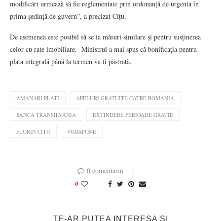
modificări urmează să fie reglementate prin ordonanță de urgenta în
prima ședință de guvern”, a precizat Cîțu.
De asemenea este posibil să se ia măsuri similare și pentru susținerea
celor cu rate imobiliare. Ministrul a mai spus că bonificația pentru
plata integrală până la termen va fi păstrată.
AMANARI PLATI
APELURI GRATUITE CATRE ROMANIA
BANCA TRANSILVANIA
EXTINDERE PERIOADE GRATIE
FLORIN CITU
VODAFONE
0 comentariu
0
TE-AR PUTEA INTERESA SI