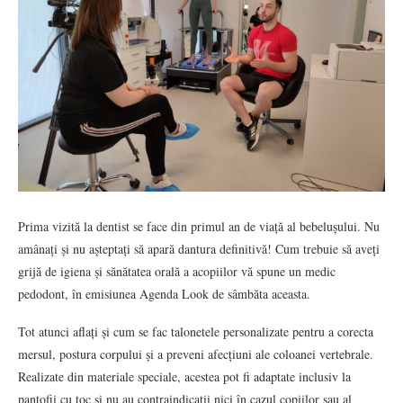
Prima vizită la dentist se face din primul an de viață al bebelușului. Nu
amânați și nu așteptați să apară dantura definitivă! Cum trebuie să aveți
grijă de igiena și sănătatea orală a acopiilor vă spune un medic
pedodont, în emisiunea Agenda Look de sâmbăta aceasta.
Tot atunci aflați și cum se fac talonetele personalizate pentru a corecta
mersul, postura corpului și a preveni afecțiuni ale coloanei vertebrale.
Realizate din materiale speciale, acestea pot fi adaptate inclusiv la
pantofii cu toc și nu au contraindicații nici în cazul copiilor sau al