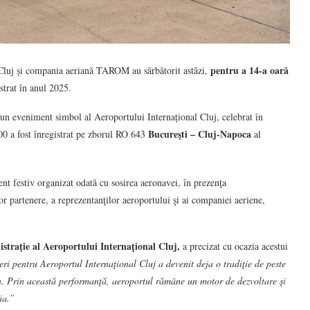
pentru a 14-a oară
Cluj și compania aeriană TAROM au sărbătorit astăzi,
strat în anul 2025.
 un eveniment simbol al Aeroportului Internațional Cluj, celebrat în
Bucureşti – Cluj-Napoca
00 a fost înregistrat pe zborul RO 643
al
nt festiv organizat odată cu sosirea aeronavei, în prezenţa
iilor partenere, a reprezentanţilor aeroportului şi ai companiei aeriene,
straţie al Aeroportului Internațional Cluj,
a precizat cu ocazia acestui
ri pentru Aeroportul Internaţional Cluj a devenit deja o tradiţie de peste
n
. Prin această performanţă, aeroportul rămâne un motor de dezvoltare şi
ia
.”