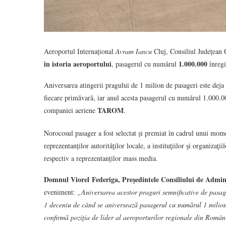
Aeroportul Internațional
Avram Iancu
Cluj, Consiliul Județean 
în istoria aeroportului
1.000.000
, pasagerul cu numărul
înregi
Aniversarea atingerii pragului de 1 milion de pasageri este deja
fiecare primăvară, iar anul acesta pasagerul cu numărul 1.000.0
TAROM
companiei aeriene
.
Norocosul pasager a fost selectat și premiat în cadrul unui mome
reprezentanților autorităţilor locale, a instituţiilor şi organizaţ
respectiv a reprezentanților mass media.
Domnul Viorel Federiga, Preşedintele Consiliului de Admini
eveniment:
„
Aniversarea acestor praguri semnificative de pasage
1 deceniu de când se aniversează pasagerul cu numărul 1 milio
confirmă poziţia de lider al aeroporturilor regionale din Român