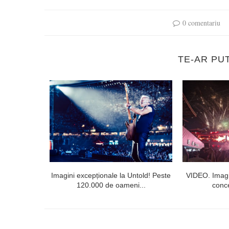
0 comentariu
TE-AR PU
l doilea la
Imagini excepționale la Untold! Peste
VIDEO. Imagi
120.000 de oameni...
conce