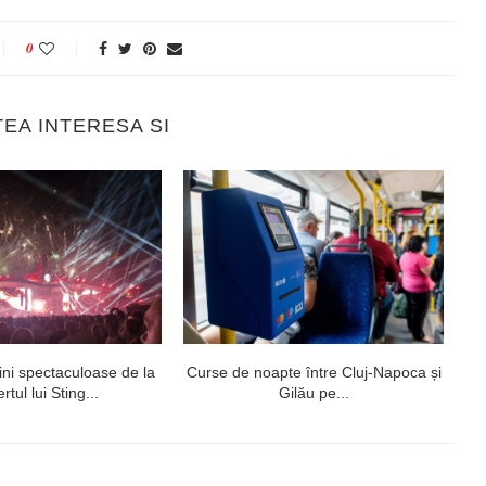
0
TEA INTERESA SI
ni spectaculoase de la
Curse de noapte între Cluj-Napoca și
V
rtul lui Sting...
Gilău pe...