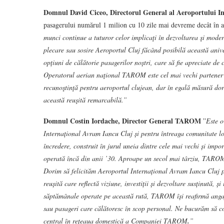
Domnul David Ciceo, Directorul General al Aeroportului I
pasagerului numărul 1 milion cu 10 zile mai devreme decât în 
munci continue a tuturor celor implicaţi în dezvoltarea şi mode
plecare sau sosire Aeroportul Cluj făcând posibilă această ani
opțiuni de călătorie pasagerilor noștri, care să fie apreciate de c
Operatorul aerian naţional TAROM este cel mai vechi partener c
recunoştinţă pentru aeroportul clujean, dar în egală măsură dor
această reuşită remarcabilă.”
Domnul Costin Iordache, Director General TAROM
”
Este o
Internațional Avram Iancu Cluj și pentru întreaga comunitate l
încredere, construit în jurul uneia dintre cele mai vechi și impo
operată încă din anii ’30. Aproape un secol mai târziu, TAROM
Dorim să felicităm Aeroportul Internațional Avram Iancu Cluj 
reușită care reflectă viziune, investiții și dezvoltare susținută, 
săptămânale operate pe această rută, TAROM își reafirmă angaja
sau pasageri care călătoresc în scop personal. Ne bucurăm să co
central în rețeaua domestică a Companiei TAROM
.
”