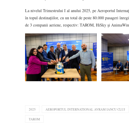
La nivelul Trimestrului I al anului 2025, pe Aeroportul Interna
în topul destinațiilor, cu un total de peste 80.000 pasageri înregi
de 3 companii aeriene, respectiv: TAROM, HiSky şi AnimaWin
2025
AEROPORTUL INTERNATIONAL AVRAM IANCU CLUJ
TAROM