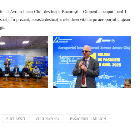
țional Avram Iancu Cluj, destinația Bucureşti – Otopeni a ocupat locul 1
straţi. În prezent, această destinaţie este deservită de pe aeroportul clujean
gs.
BUCURESTI
CLUJ-NAPOCA
PASAGERUL 1 MILION