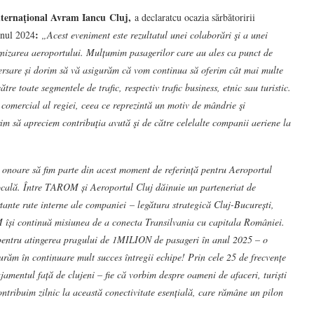
nternaţional Avram Iancu Cluj,
a declaratcu ocazia sărbătoririi
:
anul 2024
„Acest eveniment este rezultatul unei colaborări şi a unei
rnizarea aeroportului. Mulțumim pasagerilor care au ales ca punct de
versare și dorim să vă asigurăm că vom continua să oferim cât mai multe
ătre toate segmentele de trafic, respectiv trafic business, etnic sau turistic.
omercial al regiei, ceea ce reprezintă un motiv de mândrie şi
im să apreciem contribuţia avută şi de către celelalte companii aeriene la
 onoare să fim parte din acest moment de referință pentru Aeroportul
ocală. Între TAROM și Aeroportul Cluj dăinuie un parteneriat de
rtante rute interne ale companiei – legătura strategică Cluj-București,
 își continuă misiunea de a conecta Transilvania cu capitala României.
pentru atingerea pragului de 1MILION de pasageri în anul 2025 – o
și urăm în continuare mult succes întregii echipe! Prin cele 25 de frecvențe
mentul față de clujeni – fie că vorbim despre oameni de afaceri, turiști
ntribuim zilnic la această conectivitate esențială, care rămâne un pilon