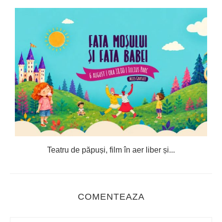
Teatru de păpuși, film în aer liber și...
C
COMENTEAZA