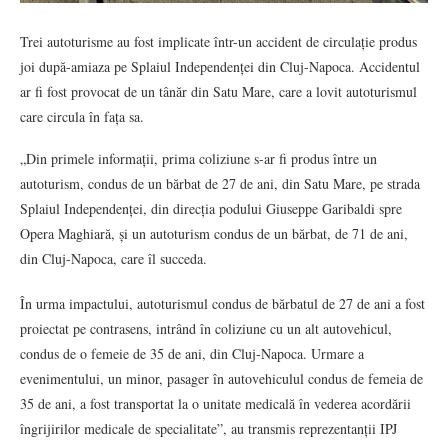
Trei autoturisme au fost implicate într-un accident de circulație produs
joi după-amiaza pe Splaiul Independenței din Cluj-Napoca. Accidentul
ar fi fost provocat de un tânăr din Satu Mare, care a lovit autoturismul
care circula în fața sa.
„Din primele informații, prima coliziune s-ar fi produs între un
autoturism, condus de un bărbat de 27 de ani, din Satu Mare, pe strada
Splaiul Independenței, din direcția podului Giuseppe Garibaldi spre
Opera Maghiară, și un autoturism condus de un bărbat, de 71 de ani,
din Cluj-Napoca, care îl succeda.
În urma impactului, autoturismul condus de bărbatul de 27 de ani a fost
proiectat pe contrasens, intrând în coliziune cu un alt autovehicul,
condus de o femeie de 35 de ani, din Cluj-Napoca. Urmare a
evenimentului, un minor, pasager în autovehiculul condus de femeia de
35 de ani, a fost transportat la o unitate medicală în vederea acordării
îngrijirilor medicale de specialitate”, au transmis reprezentanții IPJ