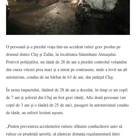
O persoană și-a pierdut viața într-un accident rutier grav produs pe
drumul dintre Cluj și Zalău, în localitatea Sânmihaiu Almașului.
Potrivit polițiștilor, un tânăr de 28 de ani a pierdut controlul volanului
din cauza vitezei prea mari și a intrat pe contrasens, unde a lovit un alt
autoturism, condus de un bărbat de 63 de ani, din județul Cluj.
În urma impactului, tânărul de 28 de ani a decedat, în timp ce un copil
de 7 ani și șoferul din Cluj au fost grav răniți. Alte două persoane (un
copil de 3 ani și o tânără de 25 de ani), pasageri în autoturismul condus
de tânăr, au suferit leziuni ușoare.
„Pentru prevenirea accidentelor rutiere sfătuim conducătorii auto să
ruleze cu prudenţă sporită, să păstreze distanţa regulamentară între