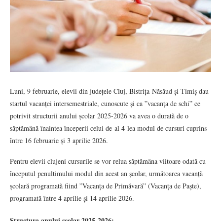
Luni, 9 februarie, elevii din județele Cluj, Bistrița-Năsăud și Timiș dau
startul vacanței intersemestriale, cunoscute și ca ”vacanța de schi” ce
potrivit structurii anului școlar 2025-2026 va avea o durată de o
săptămână înaintea începerii celui de-al 4-lea modul de cursuri cuprins
între 16 februarie și 3 aprilie 2026.
Pentru elevii clujeni cursurile se vor relua săptămâna viitoare odată cu
începutul penultimului modul din acest an școlar, următoarea vacanță
școlară programată fiind ”Vacanța de Primăvară” (Vacanța de Paște),
programată între 4 aprilie și 14 aprilie 2026.
Structura anului școlar 2025-2026: