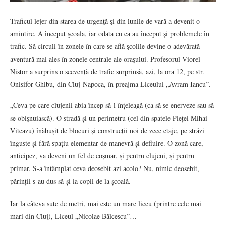
Traficul lejer din starea de urgenţă şi din lunile de vară a devenit o
amintire. A început şcoala, iar odata cu ea au început şi problemele în
trafic. Să circuli în zonele în care se află şcolile devine o adevărată
aventură mai ales în zonele centrale ale orașului. Profesorul Viorel
Nistor a surprins o secvență de trafic surprinsă, azi, la ora 12, pe str.
Onisifor Ghibu, din Cluj-Napoca, în preajma Liceului „Avram Iancu”.
„Ceva pe care clujenii abia încep să-l înțeleagă (ca să se enerveze sau să
se obișnuiască). O stradă și un perimetru (cel din spatele Pieței Mihai
Viteazu) înăbușit de blocuri și construcții noi de zece etaje, pe străzi
înguste și fără spațiu elementar de manevră și defluire. O zonă care,
anticipez, va deveni un fel de coșmar, și pentru clujeni, și pentru
primar. S-a întâmplat ceva deosebit azi acolo? Nu, nimic deosebit,
părinții s-au dus să-și ia copii de la școală.
Iar la câteva sute de metri, mai este un mare liceu (printre cele mai
mari din Cluj), Liceul „Nicolae Bălcescu”…