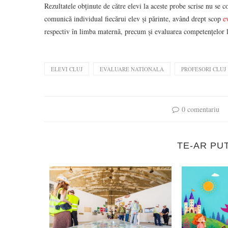
Rezultatele obținute de către elevi la aceste probe scrise nu se c
comunică individual fiecărui elev și părinte, având drept scop
e
respectiv în limba maternă, precum și evaluarea competențelor l
ELEVI CLUJ
EVALUARE NATIONALA
PROFESORI CLUJ
0 comentariu
TE-AR PU