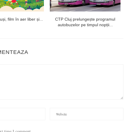
i, film în aer liber și...
CTP Cluj prelungește programul
autobuzelor pe timpul nopții...
MENTEAZA
ext time I comment.