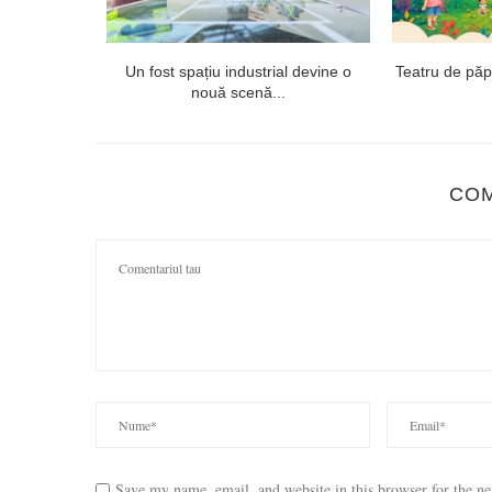
onsai și
Un fost spațiu industrial devine o
Teatru de păpuș
nouă scenă...
CO
Save my name, email, and website in this browser for the n