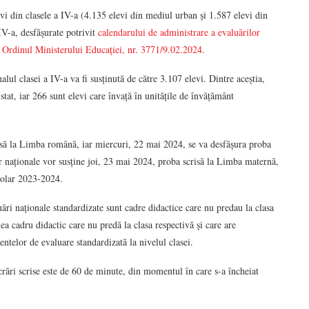
vi din clasele a IV-a (4.135 elevi din mediul urban și 1.587 elevi din
 IV-a, desfășurate potrivit
calendarului de administrare a evaluărilor
rin Ordinul Ministerului Educației, nr. 3771/9.02.2024.
ul clasei a IV-a va fi susținută de către 3.107 elevi. Dintre aceștia,
tat, iar 266 sunt elevi care învață în unitățile de învățământ
risă la Limba română, iar miercuri, 22 mai 2024, se va desfășura proba
r naționale vor susține joi, 23 mai 2024, proba scrisă la Limba maternă,
şcolar 2023-2024.
uări naționale standardizate sunt cadre didactice care nu predau la clasa
lea cadru didactic care nu predă la clasa respectivă și care are
entelor de evaluare standardizată la nivelul clasei.
ucrări scrise este de 60 de minute, din momentul în care s-a încheiat