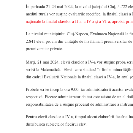
În perioada 21-23 mai 2024, la nivelul județului Cluj, 5.722 ele
mediul rural) vor susține evaluările specifice, la finalul clasei a
naționale la finalul claselor a II-a, a IV-a și a VI-a, aprobat p
La nivelul municipiului Cluj-Napoca, Evaluarea Națională la final
2.841 elevi provin din unitățile de învățământ preuniversitar de s
preuniversitar private.
Marți, 21 mai 2024, elevii claselor a IV-a vor susține proba sc
scrisă la Matematică. Elevii care studiază în limba minoritățilo
din cadrul Evaluării Naţionale la finalul clasei a IV-a, în anul 
Probele scrise încep la ora 9:00, iar administratorii acestor eval
respectivă. Fiecare administrator de test este asistat de un al doi
responsabilitatea de a susține procesul de administrare a instrum
Pentru elevii claselor a IV-a, timpul alocat elaborării fiecărei l
distribuirea subiectelor fiecărui elev.