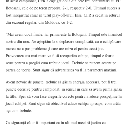
În acest campionat, CFR a câştigat două din cele trei confruntări cu FC
Botoşani, cele de pe teren propriu, 2-1, respectiv 2-0. Ultimul succes a
fost înregistrat chiar în turul play-off-ului. Însă, CFR a cedat în returul
din sezonul regular, din Moldova, cu 1-2.
“Mai avem două finale, iar prima este la Botoşani. Timpul este inamicul
nostru din nou. Ne aşteptăm la o deplasare complicată, cu o echipă care
mereu ne-a pus probleme şi care are miza ei pentru acest joc.
Provocarea cea mai mare va fi să recuperăm echipa, timpul e foarte
scurt pentru a pregăti cum trebuie jocul. Trebuie să punem accent pe
partea de teorie. Sunt sigur că adversitatea va fi la parametri maximi.
Avem nevoie de puncte, trebuie să găsim energia necesară, pot fi trei
puncte decisive pentru campionat, în sensul în care să avem prima şansă
la titlu. Sper că vom face alegerile corecte pentru a aduce prospeţime în
jocul echipei. Sunt sigur că obiectivul aduce echipa aproape, vom arăta
aşa cum trebuie.
Cu siguranţă că ar fi important ca în ultimul meci să jucăm cu