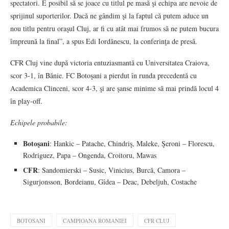
spectatori. E posibil să se joace cu titlul pe masă şi echipa are nevoie de
sprijinul suporterilor. Dacă ne gândim şi la faptul că putem aduce un
nou titlu pentru oraşul Cluj, ar fi cu atât mai frumos să ne putem bucura
împreună la final”, a spus Edi Iordănescu, la conferinţa de presă.
CFR Cluj vine după victoria entuziasmantă cu Universitatea Craiova,
scor 3-1, în Bănie. FC Botoşani a pierdut în runda precedentă cu
Academica Clinceni, scor 4-3, şi are şanse minime să mai prindă locul 4
în play-off.
Echipele probabile:
Botoşani
: Hankic – Patache, Chindriş, Maleke, Şeroni – Florescu,
Rodriguez, Papa – Ongenda, Croitoru, Mawas
CFR
: Sandomierski – Susic, Vinicius, Burcă, Camora –
Sigurjonsson, Bordeianu, Gîdea – Deac, Debeljuh, Costache
BOTOSANI
CAMPIOANA ROMANIEI
CFR CLUJ