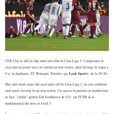
CFR Cluj se află în faţa unui nou titlu în Casa Liga 1! Campioana în
exerciţiu îşi poate trece în vitrină un nou trofeu, dacă învinge în etapa a
Look Sport+
.
9-a, în deplasare, FC Botoşani. Partida e pe
, de la 20:30
Mai sunt două etape din acest play-off de Casa Liga 1, în care ardelenii
sunt marii favoriţi la un nou trofeu. Un succes în partida cu moldovenii
ar face ”cârţile” pentru Edi Iordănescu & CO., iar FCSB să se
mulţumească din nou cu locul 3.