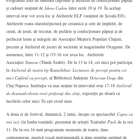
Programul zilei de sâmbătă cuprinde și atelierul de confecționare păpuși
și cadouri susținut de
Ideea Cadou
între orele 10 și 19. În același
interval orar vor avea loc și Atelierele ELF (susținut de Școala Elf),
Atelierele roata olarului/pictură pe ceramică și cele de împletit, de
cusut, de țesut, de tricotat, de pielărie și confecționare păpuși și de
prelucrat lemn și mărgele ale Asociației Meșterii Populari Clujeni,
precum și Atelierul de jocuri de societate al magazinului Oxygame. De
asemenea, între 11-12 și /15-16 vor avea loc Atelierele
Asociației
Simeon
(Tünde Szabó). De la 13 la 14, cei mici pot participa
la
Atelierul de teatru tip Kamishibai: Lecturare de povești pentru cei
mici Cufărul cu povești
, al Bibliotecii Județene
Octavian Goga
din
Cluj-Napoca. Instituția va mai susține în intervalul orar 17-18
Atelierul
de desenat/colorat eroii preferați din cărți
, expoziție pe sfoară cu
lucrările celor mici Tu ești eroul meu.
A doua zi de festival, duminică, 2 iunie, începe cu spectacolul
Capra cu
trei iezi
(în limba română), prezentat de artiștii Teatrului
Puck
de la ora
11. De la ora 16 sunt programate momente de teatru, dans
contemporan, muzică vocal-instrumentală și dans popular susținut de