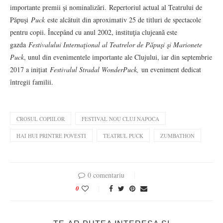
importante premii şi nominalizări. Repertoriul actual al Teatrului de
Păpuşi
Puck
este alcătuit din aproximativ 25 de titluri de spectacole
pentru copii. Începând cu anul 2002, instituţia clujeană este
gazda
Festivalului Internaţional al Teatrelor de Păpuşi şi Marionete
Puck
, unul din evenimentele importante ale Clujului, iar din septembrie
2017 a inițiat
Festivalul Stradal WonderPuck,
un eveniment dedicat
întregii familii.
CROSUL COPIILOR
FESTIVAL NOU CLUJ NAPOCA
HAI HUI PRINTRE POVESTI
TEATRUL PUCK
ZUMBATHON
0 comentariu
0