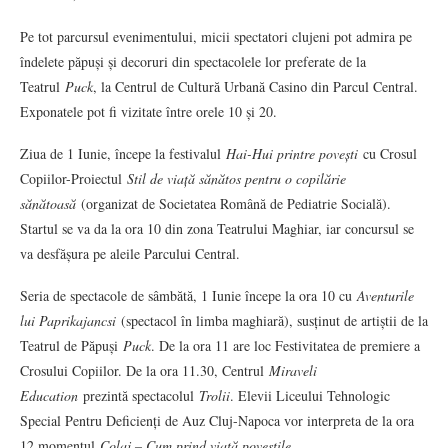
Pe tot parcursul evenimentului, micii spectatori clujeni pot admira pe
îndelete păpuși și decoruri din spectacolele lor preferate de la
Teatrul
Puck
, la Centrul de Cultură Urbană Casino din Parcul Central.
Exponatele pot fi vizitate între orele 10 și 20.
Ziua de 1 Iunie, începe la festivalul
Hai-Hui printre povești
cu Crosul
Copiilor-Proiectul
Stil de viață sănătos pentru o copilărie
sănătoasă
(organizat de Societatea Română de Pediatrie Socială).
Startul se va da la ora 10 din zona Teatrului Maghiar, iar concursul se
va desfășura pe aleile Parcului Central.
Seria de spectacole de sâmbătă, 1 Iunie începe la ora 10 cu
Aventurile
lui Paprikajancsi
(spectacol în limba maghiară), susținut de artiștii de la
Teatrul de Păpuși
Puck
. De la ora 11 are loc Festivitatea de premiere a
Crosului Copiilor. De la ora 11.30, Centrul
Miraveli
Education
prezintă spectacolul
Trolii
. Elevii Liceului Tehnologic
Special Pentru Deficienți de Auz Cluj-Napoca vor interpreta de la ora
12 momentul
Colaj – Cum prind viață poveștile
.