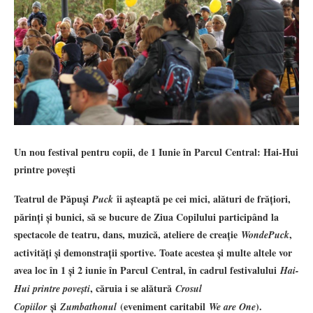
Un nou festival pentru copii, de 1 Iunie în Parcul Central: Hai-Hui
printre povești
Teatrul de Păpuși
îi așteaptă pe cei mici, alături de frățiori,
Puck
părinți și bunici, să se bucure de Ziua Copilului participând la
spectacole de teatru, dans, muzică, ateliere de creație
,
WondePuck
activități și demonstrații sportive. Toate acestea și multe altele vor
avea loc în 1 și 2 iunie în Parcul Central, în cadrul festivalului
Hai-
, căruia i se alătură
Hui printre povești
Crosul
și
(eveniment caritabil
).
Copiilor
Zumbathonul
We are One