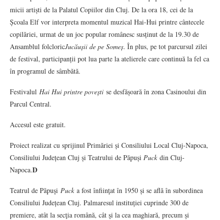
micii artiști de la Palatul Copiilor din Cluj. De la ora 18, cei de la
Școala Elf vor interpreta momentul muzical Hai-Hui printre cântecele
copilăriei, urmat de un joc popular românesc susținut de la 19.30 de
Ansamblul folcloric
Jucăușii de pe Someș
. În plus, pe tot parcursul zilei
de festival, participanții pot lua parte la atelierele care continuă la fel ca
în programul de sâmbătă.
Festivalul
Hai Hui printre povești
se desfășoară în zona Casinoului din
Parcul Central.
Accesul este gratuit.
Proiect realizat cu sprijinul Primăriei și Consiliului Local Cluj-Napoca,
Consiliului Județean Cluj și Teatrului de Păpuși
Puck
din Cluj-
D
Napoca.
Teatrul de Păpuşi
Puck
a fost înfiinţat în 1950 și se află în subordinea
Consiliului Județean Cluj. Palmaresul instituției cuprinde 300 de
premiere, atât la secţia română, cât şi la cea maghiară, precum și