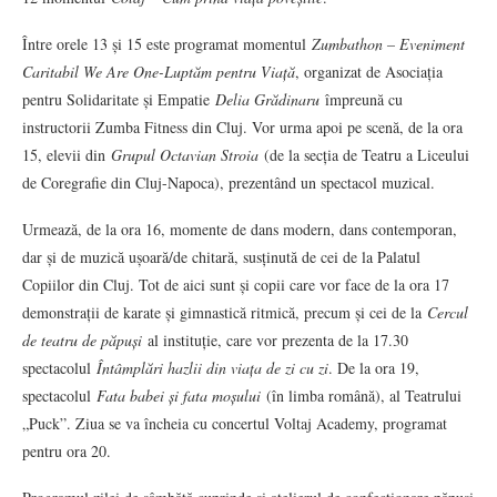
Între orele 13 și 15 este programat momentul
Zumbathon – Eveniment
Caritabil We Are One-Luptăm pentru Viață
, organizat de Asociația
pentru Solidaritate și Empatie
Delia Grădinaru
împreună cu
instructorii Zumba Fitness din Cluj. Vor urma apoi pe scenă, de la ora
15, elevii din
Grupul Octavian Stroia
(de la secția de Teatru a Liceului
de Coregrafie din Cluj-Napoca), prezentând un spectacol muzical.
Urmează, de la ora 16, momente de dans modern, dans contemporan,
dar și de muzică ușoară/de chitară, susținută de cei de la Palatul
Copiilor din Cluj. Tot de aici sunt și copii care vor face de la ora 17
demonstrații de karate și gimnastică ritmică, precum și cei de la
Cercul
de teatru de păpuși
al instituție, care vor prezenta de la 17.30
spectacolul
Întâmplări hazlii din viața de zi cu zi
. De la ora 19,
spectacolul
Fata babei și fata moșului
(în limba română), al Teatrului
„Puck”. Ziua se va încheia cu concertul Voltaj Academy, programat
pentru ora 20.