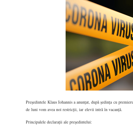
Președintele Klaus Iohannis a anunțat, după ședința cu premierul
de luni vom avea noi restricții, iar elevii intră în vacanță.
Principalele declarații ale președintelui: