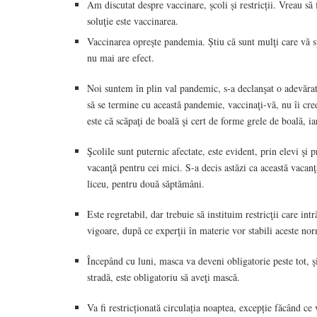
Am discutat despre vaccinare, școli și restricții. Vreau s
soluţie este vaccinarea.
Vaccinarea opreşte pandemia. Știu că sunt mulţi care vă 
nu mai are efect.
Noi suntem în plin val pandemic, s-a declanşat o adevărată
să se termine cu această pandemie, vaccinaţi-vă, nu îi cred
este că scăpaţi de boală şi cert de forme grele de boală, i
Şcolile sunt puternic afectate, este evident, prin elevi şi
vacanţă pentru cei mici. S-a decis astăzi ca această vacanţ
liceu, pentru două săptămâni.
Este regretabil, dar trebuie să instituim restricţii care int
vigoare, după ce experţii în materie vor stabili aceste nor
Începând cu luni, masca va deveni obligatorie peste tot, şi 
stradă, este obligatoriu să aveţi mască.
Va fi restricționată circulația noaptea, excepție făcând ce 