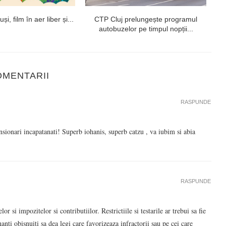
i, film în aer liber și...
CTP Cluj prelungește programul
autobuzelor pe timpul nopții...
OMENTARII
RASPUNDE
pensionari incapatanati! Superb iohanis, superb catzu , va iubim si abia
RASPUNDE
or si impozitelor si contributiilor. Restrictiile si testarile ar trebui sa fie
anti obisnuiti sa dea legi care favorizeaza infractorii sau pe cei care