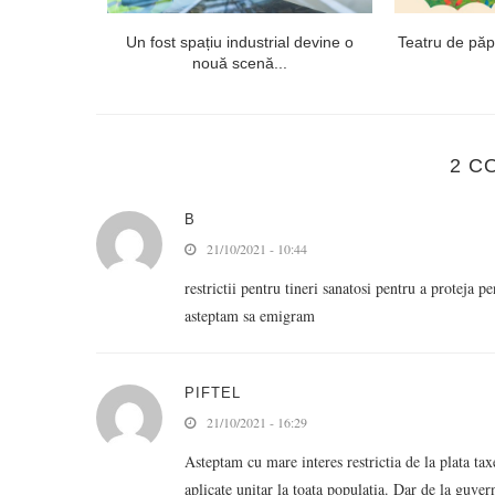
 proiectul
Un fost spațiu industrial devine o
Teatru de păpuș
ept...
nouă scenă...
2 C
B
21/10/2021 - 10:44
restrictii pentru tineri sanatosi pentru a proteja 
asteptam sa emigram
PIFTEL
21/10/2021 - 16:29
Asteptam cu mare interes restrictia de la plata taxel
aplicate unitar la toata populatia. Dar de la guvern