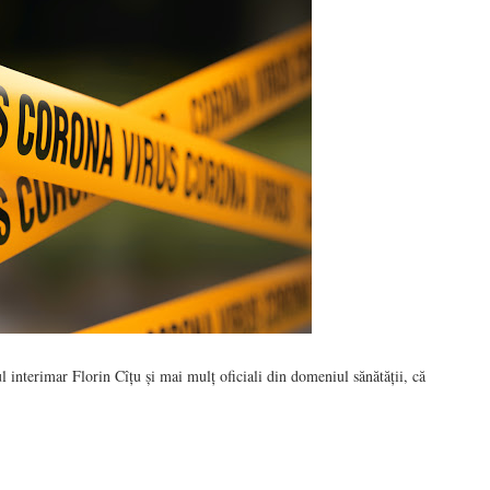
 interimar Florin Cîțu și mai mulț oficiali din domeniul sănătății, că