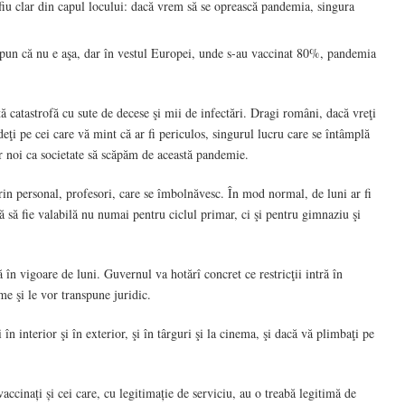
ă fiu clar din capul locului: dacă vrem să se oprească pandemia, singura
spun că nu e aşa, dar în vestul Europei, unde s-au vaccinat 80%, pandemia
 catastrofă cu sute de decese şi mii de infectări. Dragi români, dacă vreţi
eţi pe cei care vă mint că ar fi periculos, singurul lucru care se întâmplă
ar noi ca societate să scăpăm de această pandemie.
 prin personal, profesori, care se îmbolnăvesc. În mod normal, de luni ar fi
ă să fie valabilă nu numai pentru ciclul primar, ci şi pentru gimnaziu şi
ră în vigoare de luni. Guvernul va hotărî concret ce restricţii intră în
me şi le vor transpune juridic.
în interior şi în exterior, şi în târguri şi la cinema, şi dacă vă plimbaţi pe
vaccinați și cei care, cu legitimație de serviciu, au o treabă legitimă de