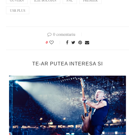
GUVERN
ILIE BOLOJAN
PNL
PREMIER
USR PLUS
0 comentariu
0
TE-AR PUTEA INTERESA SI