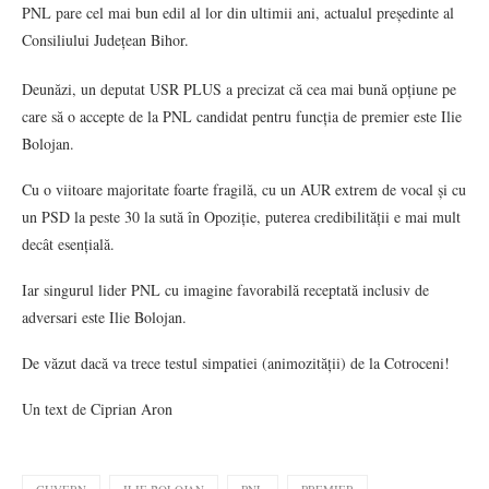
PNL pare cel mai bun edil al lor din ultimii ani, actualul președinte al
Consiliului Județean Bihor.
Deunăzi, un deputat USR PLUS a precizat că cea mai bună opțiune pe
care să o accepte de la PNL candidat pentru funcția de premier este Ilie
Bolojan.
Cu o viitoare majoritate foarte fragilă, cu un AUR extrem de vocal și cu
un PSD la peste 30 la sută în Opoziție, puterea credibilității e mai mult
decât esențială.
Iar singurul lider PNL cu imagine favorabilă receptată inclusiv de
adversari este Ilie Bolojan.
De văzut dacă va trece testul simpatiei (animozității) de la Cotroceni!
Un text de Ciprian Aron