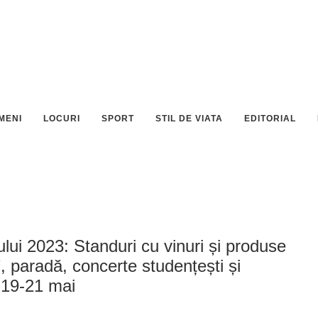
MENI
LOCURI
SPORT
STIL DE VIATA
EDITORIAL
ui 2023: Standuri cu vinuri și produse
e”, paradă, concerte studențești și
e 19-21 mai