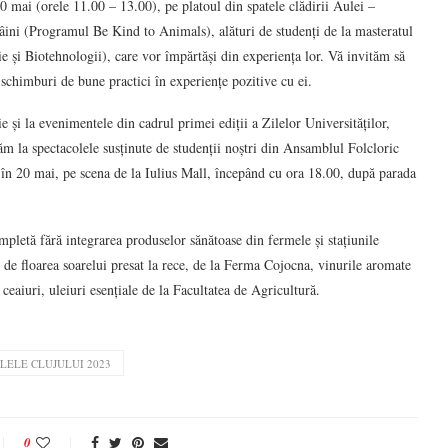
0 mai (orele 11.00 – 13.00), pe platoul din spatele clădirii Aulei –
âini (Programul Be Kind to Animals), alături de studenți de la masteratul
i Biotehnologii), care vor împărtăși din experiența lor. Vă invităm să
i schimburi de bune practici în experiențe pozitive cu ei.
 și la evenimentele din cadrul primei ediții a Zilelor Universităților,
ăm la spectacolele susținute de studenții noștri din Ansamblul Folcloric
în 20 mai, pe scena de la Iulius Mall, începând cu ora 18.00, după parada
letă fără integrarea produselor sănătoase din fermele și stațiunile
ei de floarea soarelui presat la rece, de la Ferma Cojocna, vinurile aromate
eaiuri, uleiuri esențiale de la Facultatea de Agricultură.
ILELE CLUJULUI 2023
0