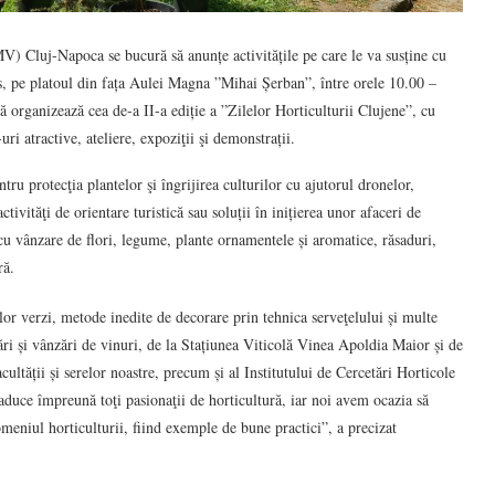
) Cluj-Napoca se bucură să anunțe activitățile pe care le va susține cu
s, pe platoul din fața Aulei Magna ”Mihai Șerban”, între orele 10.00 –
 organizează cea de-a II-a ediție a ”Zilelor Horticulturii Clujene”, cu
uri atractive, ateliere, expoziţii şi demonstrații.
tru protecţia plantelor şi îngrijirea culturilor cu ajutorul dronelor,
ivităţi de orientare turistică sau soluții în inițierea unor afaceri de
cu vânzare de flori, legume, plante ornamentele și aromatice, răsaduri,
ră.
ilor verzi, metode inedite de decorare prin tehnica serveţelului și multe
ări și vânzări de vinuri, de la Stațiunea Viticolă Vinea Apoldia Maior și de
cultății și serelor noastre, precum și al Institutului de Cercetări Horticole
uce împreună toţi pasionaţii de horticultură, iar noi avem ocazia să
omeniul horticulturii, fiind exemple de bune practici”, a precizat