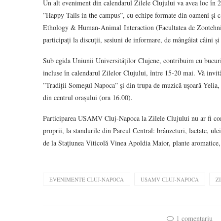
Un alt eveniment din calendarul Zilele Clujului va avea loc în 2
”Happy Tails in the campus”, cu echipe formate din oameni și c
Ethology & Human-Animal Interaction (Facultatea de Zootehnie ș
participați la discuții, sesiuni de informare, de mângâiat câini ș
Sub egida Uniunii Universităților Clujene, contribuim cu bucurie
incluse în calendarul Zilelor Clujului, între 15-20 mai. Vă invit
”Tradiții Someșul Napoca” și din trupa de muzică ușoară Yelia, 
din centrul orașului (ora 16.00).
Participarea USAMV Cluj-Napoca la Zilele Clujului nu ar fi comp
proprii, la standurile din Parcul Central: brânzeturi, lactate, ul
de la Stațiunea Viticolă Vinea Apoldia Maior, plante aromatice, c
EVENIMENTE CLUJ-NAPOCA
USAMV CLUJ-NAPOCA
Z
1 comentariu