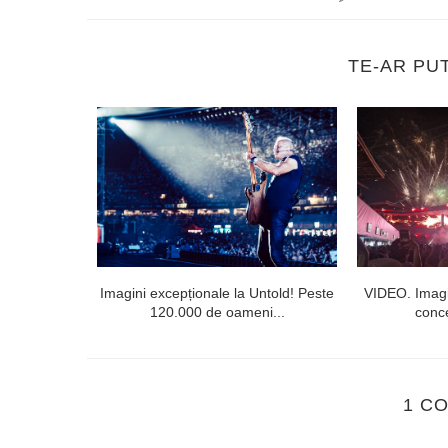
TE-AR PU
 public din
Imagini excepționale la Untold! Peste
VIDEO. Imagi
120.000 de oameni...
conce
1 C