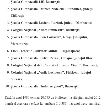
Școala Gimnazială 125, București;
Școala Gimnazială „Mircea Nedelciu”, Fundulea, județul
Călărași;
Școala Gimnazială Lucieni, Lucieni, județul Dâmbovița;
Colegiul Național „Mihai Eminescu”, București;
Școala Gimnazială „Ben Corlaciu”, Groșii Țibleșului,
Maramureș;
Liceul Teoretic „Onisifor Ghibu”, Cluj-Napoca;
Școala Gimnazială „Petru Rareș”, Chiajna, județul Ilfov;
Colegiul Național de Informatică „Tudor Vianu”, București;
Colegiul Național ,,Vasile Lovinescu”, Fălticeni, județul
Suceava;
Școala Gimnazială „Tudor Arghezi”, București.
Dacă în anul 1989 existau 20.773 de biblioteci, la sfârșitul anului 2012
numărul acestora a scăzut la jumătate (10.386), iar anul trecut numărul