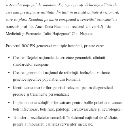
sistemului național de sănătate. Suntem onorați să lucrăm alături de
cele mai prestigioase instituții din țară în această inițiativă vizionară,
care va plasa România pe harta europeană a cercetării avansate”,
a
transmis prof. dr. Anca Dana Buzoianu, rectorul Universității de
Medicină și Farmacie „Iuliu Hațieganu” Cluj-Napoca.
Proiectul ROGEN generează multiple beneficii, printre care:
Crearea Rețelei naționale de cercetare genomică, aliniată
standardelor europene
Crearea genomului național de referință, incluzând variante
genetice specifice populației din România.
Identificarea markerilor genetici relevanți pentru diagnosticul
precoce și tratamente personalizate.
Implementarea soluțiilor inovatoare pentru bolile prioritare: cancer,
boli infecțioase, boli rare, patologii cardiovasculare și neurologice.
Transferul rezultatelor cercetării în sistemul național de sănătate,
pentru a îmbunătăți calitatea serviciilor medicale.