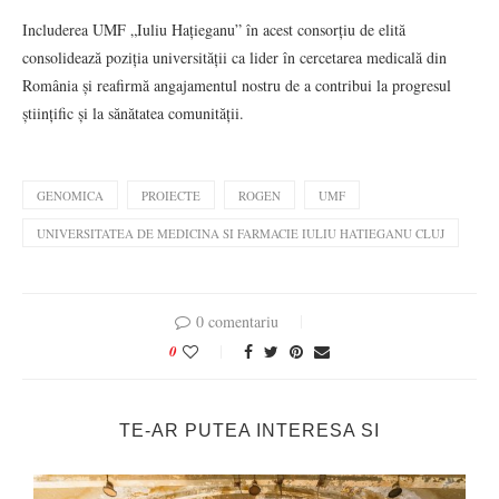
Includerea UMF „Iuliu Hațieganu” în acest consorțiu de elită
consolidează poziția universității ca lider în cercetarea medicală din
România și reafirmă angajamentul nostru de a contribui la progresul
științific și la sănătatea comunității.
GENOMICA
PROIECTE
ROGEN
UMF
UNIVERSITATEA DE MEDICINA SI FARMACIE IULIU HATIEGANU CLUJ
0 comentariu
0
TE-AR PUTEA INTERESA SI