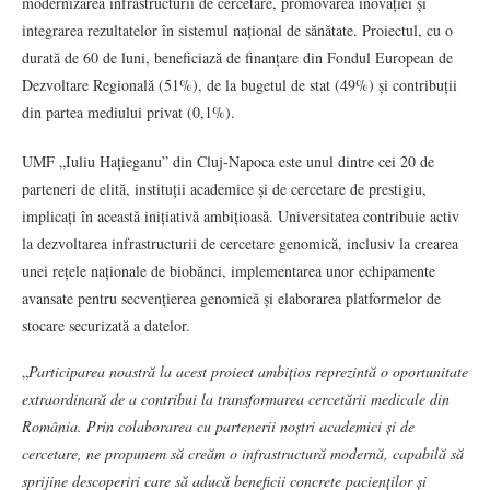
modernizarea infrastructurii de cercetare, promovarea inovației și
integrarea rezultatelor în sistemul național de sănătate. Proiectul, cu o
durată de 60 de luni, beneficiază de finanțare din Fondul European de
Dezvoltare Regională (51%), de la bugetul de stat (49%) și contribuții
din partea mediului privat (0,1%).
UMF „Iuliu Hațieganu” din Cluj-Napoca este unul dintre cei 20 de
parteneri de elită, instituții academice și de cercetare de prestigiu,
implicați în această inițiativă ambițioasă. Universitatea contribuie activ
la dezvoltarea infrastructurii de cercetare genomică, inclusiv la crearea
unei rețele naționale de biobănci, implementarea unor echipamente
avansate pentru secvențierea genomică și elaborarea platformelor de
stocare securizată a datelor.
„
Participarea noastră la acest proiect ambițios reprezintă o oportunitate
extraordinară de a contribui la transformarea cercetării medicale din
România. Prin colaborarea cu partenerii noștri academici și de
cercetare, ne propunem să creăm o infrastructură modernă, capabilă să
sprijine descoperiri care să aducă beneficii concrete pacienților și