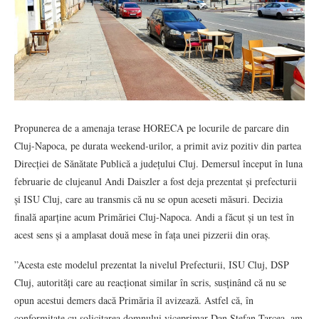
Propunerea de a amenaja terase HORECA pe locurile de parcare din
Cluj-Napoca, pe durata weekend-urilor, a primit aviz pozitiv din partea
Direcției de Sănătate Publică a județului Cluj. Demersul început în luna
februarie de clujeanul Andi Daiszler a fost deja prezentat și prefecturii
și ISU Cluj, care au transmis că nu se opun aceseti măsuri. Decizia
finală aparține acum Primăriei Cluj-Napoca. Andi a făcut și un test în
acest sens și a amplasat două mese în fața unei pizzerii din oraș.
”Acesta este modelul prezentat la nivelul Prefecturii, ISU Cluj, DSP
Cluj, autorități care au reacționat similar în scris, susținând că nu se
opun acestui demers dacă Primăria îl avizează. Astfel că, în
conformitate cu solicitarea domnului viceprimar Dan Ștefan Tarcea, am