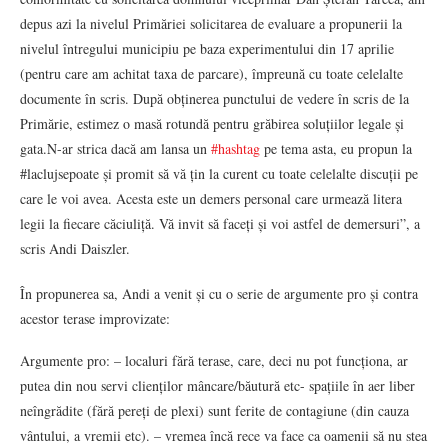
depus azi la nivelul Primăriei solicitarea de evaluare a propunerii la
nivelul întregului municipiu pe baza experimentului din 17 aprilie
(pentru care am achitat taxa de parcare), împreună cu toate celelalte
documente în scris. După obținerea punctului de vedere în scris de la
Primărie, estimez o masă rotundă pentru grăbirea soluțiilor legale și
gata.N-ar strica dacă am lansa un
#hashtag
pe tema asta, eu propun la
#laclujsepoate și promit să vă țin la curent cu toate celelalte discuții pe
care le voi avea. Acesta este un demers personal care urmează litera
legii la fiecare căciuliță. Vă invit să faceți și voi astfel de demersuri”, a
scris Andi Daiszler.
În propunerea sa, Andi a venit și cu o serie de argumente pro și contra
acestor terase improvizate:
Argumente pro: – localuri fără terase, care, deci nu pot funcționa, ar
putea din nou servi clienților mâncare/băutură etc- spațiile în aer liber
neîngrădite (fără pereți de plexi) sunt ferite de contagiune (din cauza
vântului, a vremii etc). – vremea încă rece va face ca oamenii să nu stea