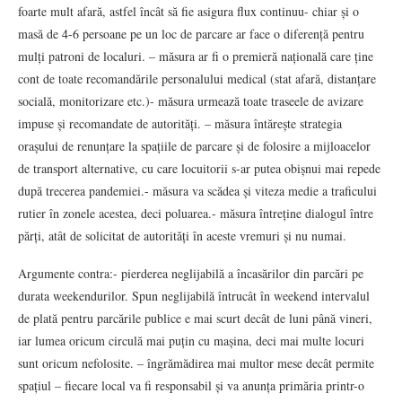
foarte mult afară, astfel încât să fie asigura flux continuu- chiar și o
masă de 4-6 persoane pe un loc de parcare ar face o diferență pentru
mulți patroni de localuri. – măsura ar fi o premieră națională care ține
cont de toate recomandările personalului medical (stat afară, distanțare
socială, monitorizare etc.)- măsura urmează toate traseele de avizare
impuse și recomandate de autorități. – măsura întărește strategia
orașului de renunțare la spațiile de parcare și de folosire a mijloacelor
de transport alternative, cu care locuitorii s-ar putea obișnui mai repede
după trecerea pandemiei.- măsura va scădea și viteza medie a traficului
rutier în zonele acestea, deci poluarea.- măsura întreține dialogul între
părți, atât de solicitat de autorități în aceste vremuri și nu numai.
Argumente contra:- pierderea neglijabilă a încasărilor din parcări pe
durata weekendurilor. Spun neglijabilă întrucât în weekend intervalul
de plată pentru parcările publice e mai scurt decât de luni până vineri,
iar lumea oricum circulă mai puțin cu mașina, deci mai multe locuri
sunt oricum nefolosite. – îngrămădirea mai multor mese decât permite
spațiul – fiecare local va fi responsabil și va anunța primăria printr-o