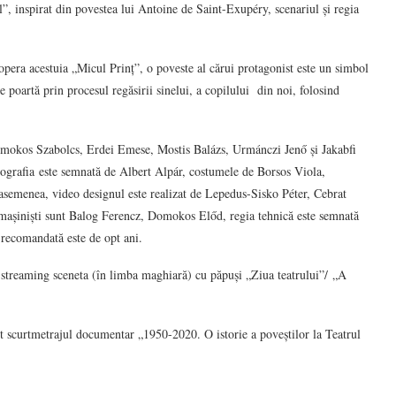
 inspirat din povestea lui Antoine de Saint-Exupéry, scenariul și regia
pera acestuia „Micul Prinț”, o poveste al cărui protagonist este un simbol
ne poartă prin procesul regăsirii sinelui, a copilului din noi, folosind
omokos Szabolcs, Erdei Emese, Mostis Balázs, Urmánczi Jenő și Jakabfi
enografia este semnată de Albert Alpár, costumele de Borsos Viola,
semenea, video designul este realizat de Lepedus-Sisko Péter, Cebrat
, mașiniști sunt Balog Ferencz, Domokos Előd, regia tehnică este semnată
 recomandată este de opt ani.
e streaming sceneta (în limba maghiară) cu păpuși „Ziua teatrului”/ „A
it scurtmetrajul documentar „1950-2020. O istorie a poveștilor la Teatrul