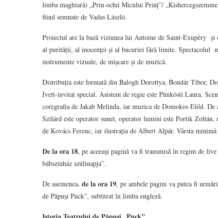
limba maghiară) „Prin ochii Micului Prinț”/ „Kishercegszemmel”,
fiind semnate de Vadas László.
Proiectul are la bază viziunea lui Antoine de Saint-Exupéry și o
al purității, al inocenței și al bucuriei fără limite. Spectacolul 
instrumente vizuale, de mișcare și de muzică.
Distribuția este formată din Balogh Dorottya, Bondár Tibor, D
Ivett-invitat special. Asistent de regie este Pünkösti Laura. Sc
coregrafia de Jakab Melinda, iar muzica de Domokos Előd. De a
Szilárd este operator sunet, operator lumini este Portik Zoltán
de Kovács Ferenc, iar ilustrația de Albert Alpár. Vârsta minimă
De la ora 18
, pe aceeași pagină va fi transmisă în regim de liv
bábszínház szülinapja”.
de la ora 19
De asemenea,
, pe ambele pagini va putea fi urmăr
de Păpuși Puck”, subtitrat în limba engleză.
Istoria Teatrului de Păpuşi „Puck”