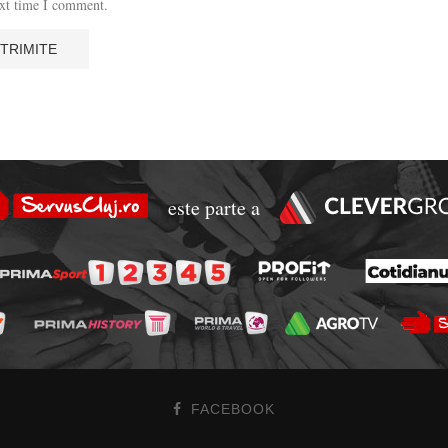
ext time I comment.
este parte a
FACEBOOK