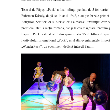
Teatrul de Păpuşi „Puck” a fost înfiinţat pe data de 5 februarie 
Fuhrman Károly, după ce, în anul 1948, s-au pus bazele primei t
Artiştilor, Scriitorilor şi Ziariştilor. Palmaresul instituției car
premiere, atât la secţia română, cât şi la cea maghiară, precum ș
Păpuşi „Puck” este alcătuit din aproximativ 25 de titluri de spec
Festivalului Internaţional „Puck”, unul din evenimentele importa
„WonderPuck”, un eveniment dedicat întregii familii.