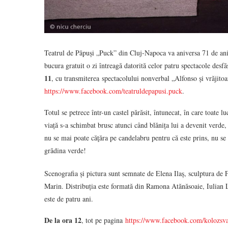
Teatrul de Păpuși „Puck” din Cluj-Napoca va aniversa 71 de ani de
bucura gratuit o zi întreagă datorită celor patru spectacole desf
11
, cu transmiterea spectacolului nonverbal „Alfonso și vrăjitoa
https://www.facebook.com/teatruldepapusi.puck
.
Totul se petrece într-un castel părăsit, întunecat, în care toate l
viață s-a schimbat brusc atunci când blănița lui a devenit verde,
nu se mai poate căţăra pe candelabru pentru că este prins, nu se
grădina verde!
Scenografia și pictura sunt semnate de Elena Ilaș, sculptura d
Marin. Distribuția este formată din Ramona Atănăsoaie, Iulian
este de patru ani.
De la ora 12
, tot pe pagina
https://www.facebook.com/kolozsv