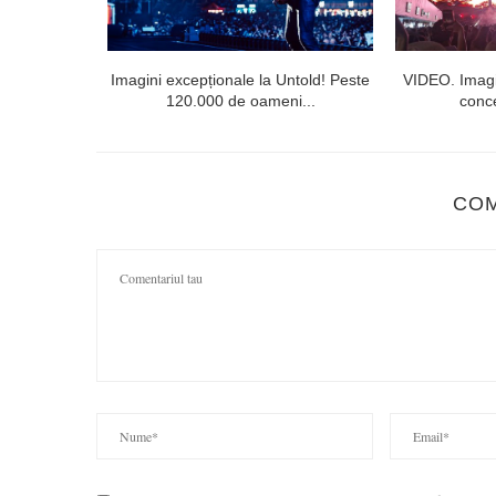
l doilea la
Imagini excepționale la Untold! Peste
VIDEO. Imagi
120.000 de oameni...
conce
CO