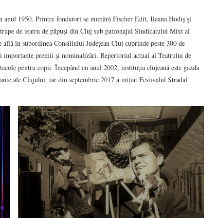
în anul 1950. Printre fondatori se numără Fischer Edit, Ileana Hodiş şi
rupe de teatru de păpuşi din Cluj sub patronajul Sindicatului Mixt al
e se află în subordinea Consiliului Județean Cluj cuprinde peste 300 de
i importante premii şi nominalizări. Repertoriul actual al Teatrului de
tacole pentru copii. Începând cu anul 2002, instituţia clujeană este gazda
nte ale Clujului, iar din septembrie 2017 a inițiat Festivalul Stradal