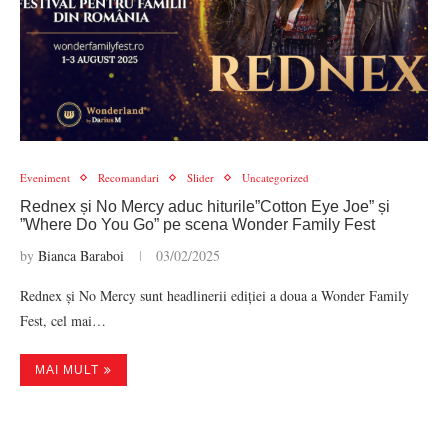
Eveniment
Recomandari
Slider
Uncategorized
Rednex și No Mercy aduc hiturile”Cotton Eye Joe” și
”Where Do You Go” pe scena Wonder Family Fest
by
Bianca Baraboi
03/02/2025
Rednex și No Mercy sunt headlinerii ediției a doua a Wonder Family
Fest, cel mai…
MAI MULT