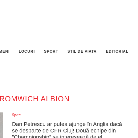
MENI
LOCURI
SPORT
STIL DE VIATA
EDITORIAL
ROMWICH ALBION
Sport
Dan Petrescu ar putea ajunge în Anglia dacă
se desparte de CFR Cluj! Două echipe din
”Championship” se interesează de el