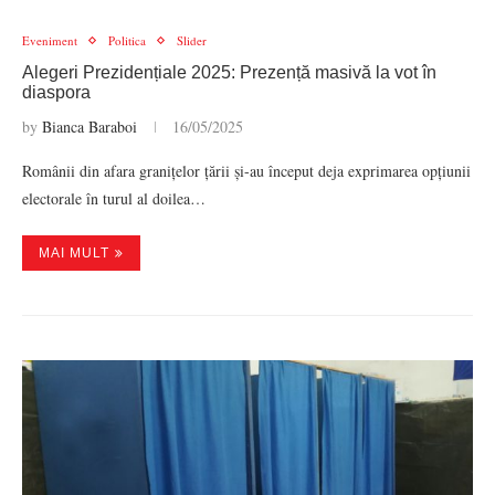
Eveniment
Politica
Slider
Alegeri Prezidențiale 2025: Prezență masivă la vot în
diaspora
by
Bianca Baraboi
16/05/2025
Românii din afara granițelor țării și-au început deja exprimarea opțiunii
electorale în turul al doilea…
MAI MULT