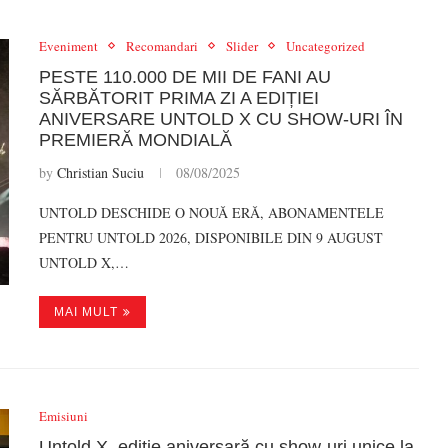
Eveniment
Recomandari
Slider
Uncategorized
PESTE 110.000 DE MII DE FANI AU
SĂRBĂTORIT PRIMA ZI A EDIȚIEI
ANIVERSARE UNTOLD X CU SHOW-URI ÎN
PREMIERĂ MONDIALĂ
by
Christian Suciu
08/08/2025
UNTOLD DESCHIDE O NOUĂ ERĂ, ABONAMENTELE
PENTRU UNTOLD 2026, DISPONIBILE DIN 9 AUGUST
UNTOLD X,…
MAI MULT
Emisiuni
Untold X, ediție aniversară cu show-uri unice la