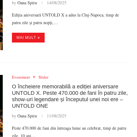
by
Oana Spiru
14/08/2025
Ediția aniversară UNTOLD X a adus la Cluj-Napoca, timp de
patru zile și patru nopți,…
MAI MULT
Eveniment
Slider
O încheiere memorabilă a ediției aniversare
UNTOLD X. Peste 470.000 de fani în patru zile,
show-uri legendare și începutul unei noi ere –
UNTOLD ONE
by
Oana Spiru
11/08/2025
Peste 470.000 de fani din întreaga lume au celebrat, timp de patru
zile, 10 ani…