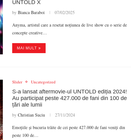
UNTOLD X
by
Bianca Baraboi
07/02/2025
Anyma, artistul care a resetat noțiunea de live show cu o serie de
concepte creative…
MAI MULT
Slider
Uncategorized
S-a lansat aftermovie-ul UNTOLD ediția 2024!
Au participat peste 427.000 de fani din 100 de
țări ale lumii
by
Christian Suciu
27/11/2024
Emoțiile și bucuria trăite de cei peste 427.000 de fani veniți din
peste 100 de…