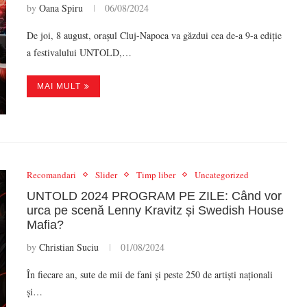
by
Oana Spiru
06/08/2024
De joi, 8 august, orașul Cluj-Napoca va găzdui cea de-a 9-a ediție
a festivalului UNTOLD,…
MAI MULT
Recomandari
Slider
Timp liber
Uncategorized
UNTOLD 2024 PROGRAM PE ZILE: Când vor
urca pe scenă Lenny Kravitz și Swedish House
Mafia?
by
Christian Suciu
01/08/2024
În fiecare an, sute de mii de fani și peste 250 de artiști naționali
și…