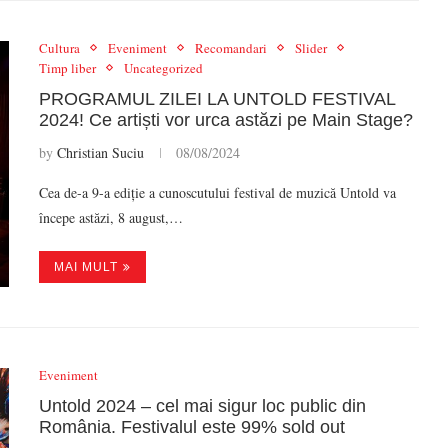
Cultura
Eveniment
Recomandari
Slider
Timp liber
Uncategorized
PROGRAMUL ZILEI LA UNTOLD FESTIVAL
2024! Ce artiști vor urca astăzi pe Main Stage?
by
Christian Suciu
08/08/2024
Cea de-a 9-a ediție a cunoscutului festival de muzică Untold va
începe astăzi, 8 august,…
MAI MULT
Eveniment
Untold 2024 – cel mai sigur loc public din
România. Festivalul este 99% sold out