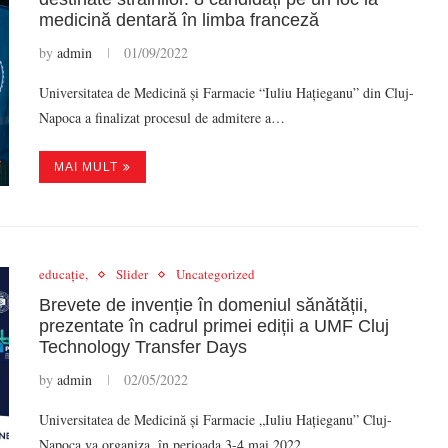
medicină dentară în limba franceză
by
admin
01/09/2022
Universitatea de Medicină și Farmacie “Iuliu Hațieganu” din Cluj-
Napoca a finalizat procesul de admitere a…
MAI MULT
educație,
Slider
Uncategorized
Brevete de invenție în domeniul sănătății,
prezentate în cadrul primei ediții a UMF Cluj
Technology Transfer Days
by
admin
02/05/2022
Universitatea de Medicină și Farmacie „Iuliu Hațieganu” Cluj-
Napoca va organiza, în perioada 3-4 mai 2022,…