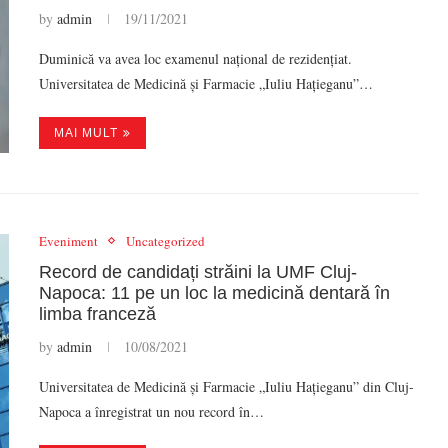
by
admin
19/11/2021
Duminică va avea loc examenul național de rezidențiat.
Universitatea de Medicină și Farmacie „Iuliu Hațieganu”…
MAI MULT
Eveniment
Uncategorized
Record de candidați străini la UMF Cluj-
Napoca: 11 pe un loc la medicină dentară în
limba franceză
by
admin
10/08/2021
Universitatea de Medicină și Farmacie „Iuliu Hațieganu” din Cluj-
Napoca a înregistrat un nou record în…