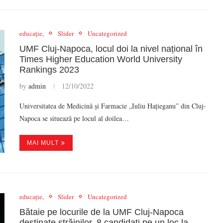
educație,
Slider
Uncategorized
UMF Cluj-Napoca, locul doi la nivel național în
Times Higher Education World University
Rankings 2023
by
admin
12/10/2022
Universitatea de Medicină și Farmacie „Iuliu Hațieganu” din Cluj-
Napoca se situează pe locul al doilea…
MAI MULT
educație,
Slider
Uncategorized
Bătaie pe locurile de la UMF Cluj-Napoca
destinate străinilor. 8 candidați pe un loc la