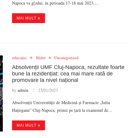
Napoca va g[zdui, în perioada 17-18 mai 2023,…
MAI MULT
educație,
Slider
Uncategorized
Absolvenții UMF Cluj-Napoca, rezultate foarte
bune la rezidențiat: cea mai mare rată de
promovare la nivel național
by
admin
23/01/2023
Absolvenții Universității de Medicină și Farmacie „Iuliu
Hațieganu” Cluj-Napoca, primii pe țară la examenul de…
MAI MULT