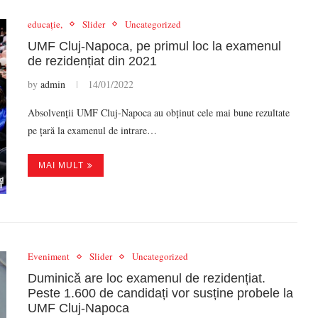
educație,
Slider
Uncategorized
UMF Cluj-Napoca, pe primul loc la examenul
de rezidențiat din 2021
by
admin
14/01/2022
Absolvenții UMF Cluj-Napoca au obținut cele mai bune rezultate
pe țară la examenul de intrare…
MAI MULT
Eveniment
Slider
Uncategorized
Duminică are loc examenul de rezidențiat.
Peste 1.600 de candidați vor susține probele la
UMF Cluj-Napoca