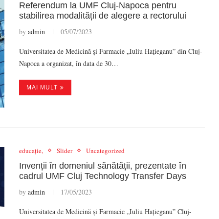
Referendum la UMF Cluj-Napoca pentru
stabilirea modalității de alegere a rectorului
by
admin
05/07/2023
Universitatea de Medicină și Farmacie „Iuliu Haţieganu” din Cluj-
Napoca a organizat, în data de 30…
MAI MULT
educație,
Slider
Uncategorized
Invenții în domeniul sănătății, prezentate în
cadrul UMF Cluj Technology Transfer Days
by
admin
17/05/2023
Universitatea de Medicină și Farmacie „Iuliu Hațieganu” Cluj-